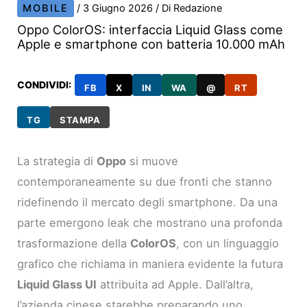
MOBILE
/
3 Giugno 2026
/ Di
Redazione
Oppo ColorOS: interfaccia Liquid Glass come
Apple e smartphone con batteria 10.000 mAh
CONDIVIDI:
FB
X
IN
WA
@
RT
TG
STAMPA
La strategia di
Oppo
si muove
contemporaneamente su due fronti che stanno
ridefinendo il mercato degli smartphone. Da una
parte emergono leak che mostrano una profonda
trasformazione della
ColorOS
, con un linguaggio
grafico che richiama in maniera evidente la futura
Liquid Glass UI
attribuita ad Apple. Dall’altra,
l’azienda cinese starebbe preparando uno