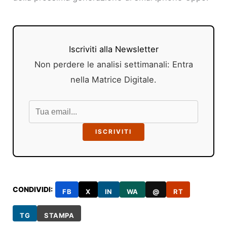
Iscriviti alla Newsletter
Non perdere le analisi settimanali: Entra
nella Matrice Digitale.
ISCRIVITI
CONDIVIDI:
FB
X
IN
WA
@
RT
TG
STAMPA