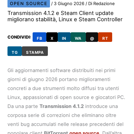
OPEN SOURCE
/
3 Giugno 2026
/ Di
Redazione
Transmission 4.1.2 e Steam Client update
migliorano stabilità, Linux e Steam Controller
CONDIVIDI:
FB
X
IN
WA
@
RT
TG
STAMPA
Gli aggiornamenti software distribuiti nei primi
giorni di giugno 2026 portano miglioramenti
concreti a due strumenti molto diffusi tra utenti
Linux, appassionati di open source e giocatori PC.
Da una parte
Transmission 4.1.2
introduce una
corposa serie di correzioni che eliminano oltre
venti bug accumulati nelle release precedenti del
popolare client
BitTorrent
open source
. Dall’altra,