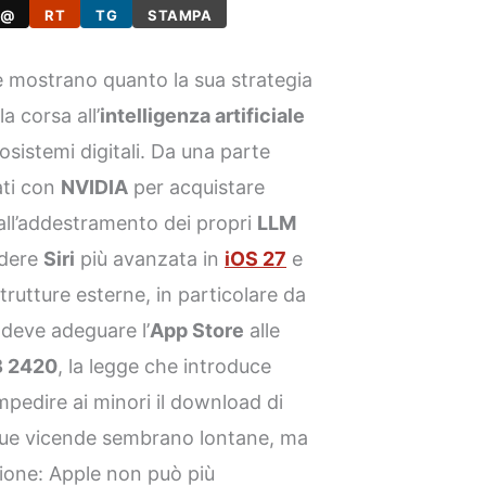
@
RT
TG
STAMPA
e mostrano quanto la sua strategia
a corsa all’
intelligenza artificiale
osistemi digitali. Da una parte
ati con
NVIDIA
per acquistare
all’addestramento dei propri
LLM
endere
Siri
più avanzata in
iOS 27
e
trutture esterne, in particolare da
a deve adeguare l’
App Store
alle
B 2420
, la legge che introduce
mpedire ai minori il download di
 due vicende sembrano lontane, ma
ione: Apple non può più