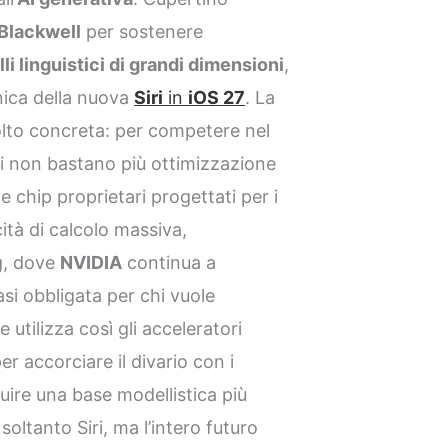
Blackwell
per sostenere
li linguistici di grandi dimensioni
,
cnica della nuova
Siri
in
iOS 27
. La
olto concreta: per competere nel
nti non bastano più ottimizzazione
 e chip proprietari progettati per i
cità di calcolo massiva,
ng, dove
NVIDIA
continua a
asi obbligata per chi vuole
 utilizza così gli acceleratori
r accorciare il divario con i
truire una base modellistica più
oltanto Siri, ma l’intero futuro