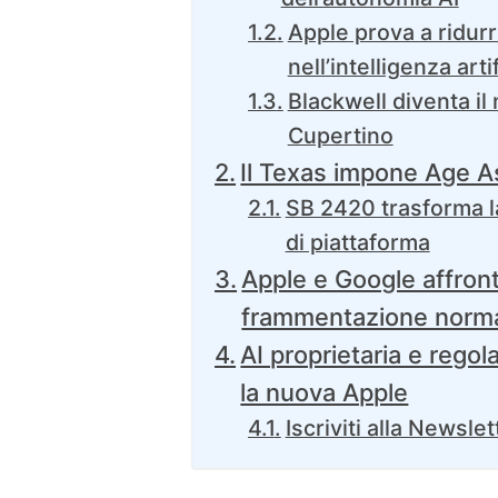
Apple prova a ridur
nell’intelligenza arti
Blackwell diventa il m
Cupertino
Il Texas impone Age A
SB 2420 trasforma la 
di piattaforma
Apple e Google affron
frammentazione norma
AI proprietaria e regol
la nuova Apple
Iscriviti alla Newslet