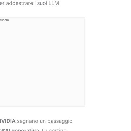
r addestrare i suoi LLM
nuncio
NVIDIA
segnano un passaggio
ll’
AI generativa
. Cupertino