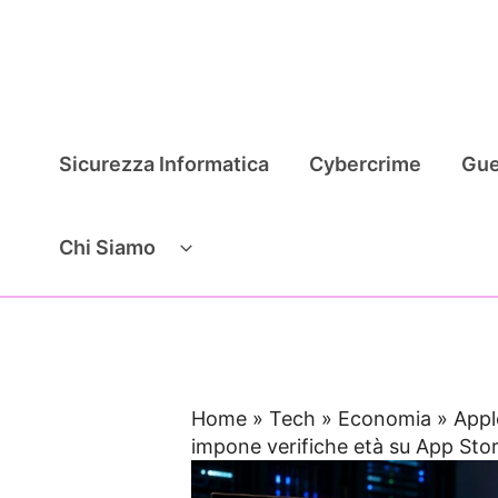
Vai
al
contenuto
Sicurezza Informatica
Cybercrime
Gue
Chi Siamo
Home
»
Tech
»
Economia
»
Appl
impone verifiche età su App Sto