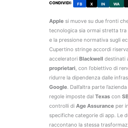
CONDIVIDI:
FB
X
IN
WA
Apple
si muove su due fronti ch
tecnologica sia ormai stretta tra l
e la pressione normativa sugli ec
Cupertino stringe accordi riserv
acceleratori
Blackwell
destinati 
proprietari
, con l’obiettivo di r
ridurre la dipendenza dalle infras
Google
. Dall’altra parte l’aziend
regole imposte dal
Texas
con
S
controlli di
Age Assurance
per i
specifiche categorie di app. Le
raccontano la stessa trasformaz