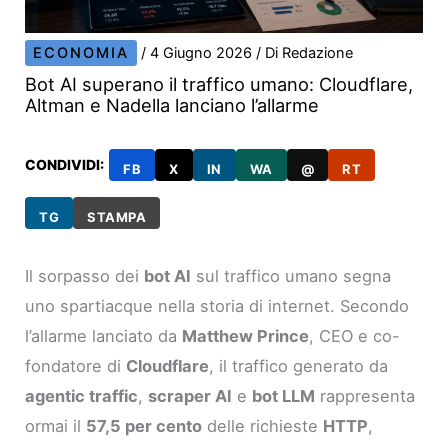
ECONOMIA
/
4 Giugno 2026
/ Di
Redazione
Bot AI superano il traffico umano: Cloudflare,
Altman e Nadella lanciano l’allarme
CONDIVIDI:
FB
X
IN
WA
@
RT
TG
STAMPA
Il sorpasso dei
bot AI
sul traffico umano segna
uno spartiacque nella storia di internet. Secondo
l’allarme lanciato da
Matthew Prince
, CEO e co-
fondatore di
Cloudflare
, il traffico generato da
agentic traffic
,
scraper AI
e
bot LLM
rappresenta
ormai il
57,5 per cento
delle richieste
HTTP
,