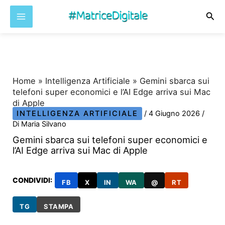
Cer
Vai
al
contenuto
Home
»
Intelligenza Artificiale
»
Gemini sbarca sui
telefoni super economici e l’AI Edge arriva sui Mac
di Apple
INTELLIGENZA ARTIFICIALE
/
4 Giugno 2026
/
Di
Maria Silvano
Gemini sbarca sui telefoni super economici e
l’AI Edge arriva sui Mac di Apple
CONDIVIDI:
FB
X
IN
WA
@
RT
TG
STAMPA