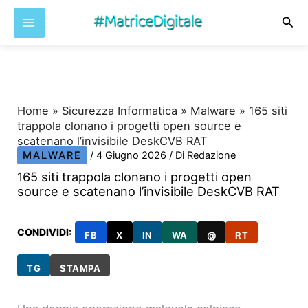
Cer
Vai
al
contenuto
Home
»
Sicurezza Informatica
»
Malware
»
165 siti
trappola clonano i progetti open source e
scatenano l’invisibile DeskCVB RAT
MALWARE
/
4 Giugno 2026
/ Di
Redazione
165 siti trappola clonano i progetti open
source e scatenano l’invisibile DeskCVB RAT
CONDIVIDI:
FB
X
IN
WA
@
RT
TG
STAMPA