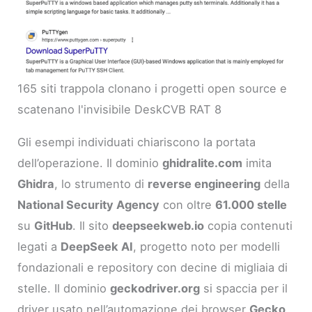
165 siti trappola clonano i progetti open source e
scatenano l'invisibile DeskCVB RAT 8
Gli esempi individuati chiariscono la portata
dell’operazione. Il dominio
ghidralite.com
imita
Ghidra
, lo strumento di
reverse engineering
della
National Security Agency
con oltre
61.000 stelle
su
GitHub
. Il sito
deepseekweb.io
copia contenuti
legati a
DeepSeek AI
, progetto noto per modelli
fondazionali e repository con decine di migliaia di
stelle. Il dominio
geckodriver.org
si spaccia per il
driver usato nell’automazione dei browser
Gecko