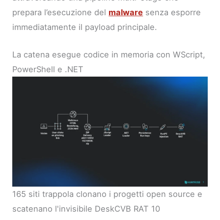
prepara l’esecuzione del
malware
senza esporre
immediatamente il payload principale.
La catena esegue codice in memoria con WScript,
PowerShell e .NET
165 siti trappola clonano i progetti open source e
scatenano l'invisibile DeskCVB RAT 10