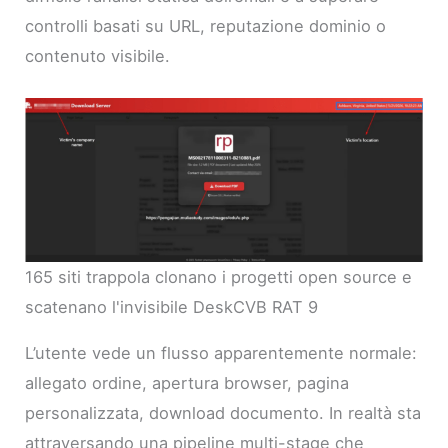
controlli basati su URL, reputazione dominio o
contenuto visibile.
165 siti trappola clonano i progetti open source e
scatenano l'invisibile DeskCVB RAT 9
L’utente vede un flusso apparentemente normale:
allegato ordine, apertura browser, pagina
personalizzata, download documento. In realtà sta
attraversando una pipeline multi-stage che