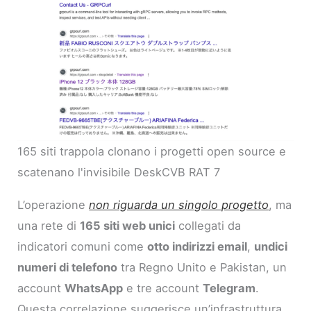
165 siti trappola clonano i progetti open source e
scatenano l'invisibile DeskCVB RAT 7
L’operazione
non riguarda un singolo progetto
, ma
una rete di
165 siti web unici
collegati da
indicatori comuni come
otto indirizzi email
,
undici
numeri di telefono
tra Regno Unito e Pakistan, un
account
WhatsApp
e tre account
Telegram
.
Questa correlazione suggerisce un’infrastruttura