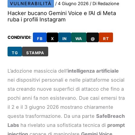
VULNERABILITÀ
/
4 Giugno 2026
/ Di
Redazione
Hacker bucano Gemini Voice e l’AI di Meta
ruba i profili Instagram
CONDIVIDI:
FB
X
IN
WA
@
RT
TG
STAMPA
L’adozione massiccia dell’
intelligenza artificiale
nei dispositivi personali e nelle piattaforme social
sta creando nuove superfici di attacco che fino a
pochi anni fa non esistevano. Due casi emersi tra
il 2 e il 3 giugno 2026 mostrano chiaramente
questa trasformazione. Da una parte
SafeBreach
Labs
ha rivelato una sofisticata tecnica di
prompt
injection
capace di manipolare
Gemini Voice