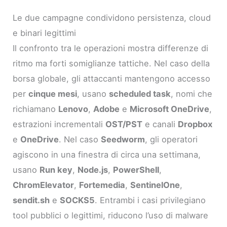
Le due campagne condividono persistenza, cloud
e binari legittimi
Il confronto tra le operazioni mostra differenze di
ritmo ma forti somiglianze tattiche. Nel caso della
borsa globale, gli attaccanti mantengono accesso
per
cinque mesi
, usano
scheduled task
, nomi che
richiamano
Lenovo
,
Adobe
e
Microsoft OneDrive
,
estrazioni incrementali
OST/PST
e canali
Dropbox
e
OneDrive
. Nel caso
Seedworm
, gli operatori
agiscono in una finestra di circa una settimana,
usano
Run key
,
Node.js
,
PowerShell
,
ChromElevator
,
Fortemedia
,
SentinelOne
,
sendit.sh
e
SOCKS5
. Entrambi i casi privilegiano
tool pubblici o legittimi, riducono l’uso di malware