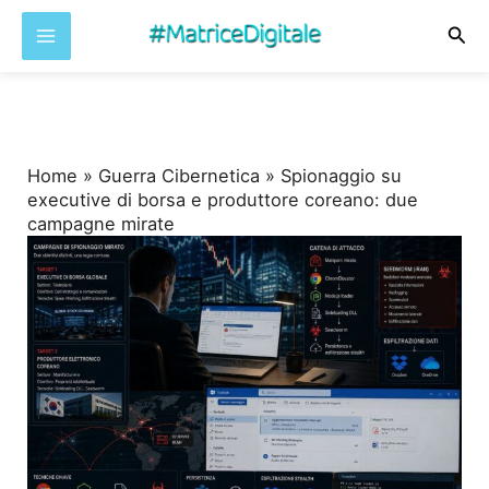
Cer
Vai
al
contenuto
Home
»
Guerra Cibernetica
»
Spionaggio su
executive di borsa e produttore coreano: due
campagne mirate