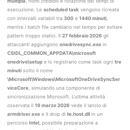
multipla
, nomi credibili e rotazione dei tempi di
esecuzione. Le
scheduled task
vengono ricreate
con intervalli variabili tra
300
e
1440 minuti
,
mentre i batch file cambiano nel tempo per evitare
pattern troppo statici. Il
27 febbraio 2026
gli
attaccanti aggiungono
onedrivesync.exe
in
CSIDL_COMMON_APPDATA\microsoft
onedrive\setup
e lo registrano come task ogni
tre
minuti
sotto il nome
\Microsoft\Windows\MicrosoftOneDriveSyncSer
viceCore
, simulando una componente di
sincronizzazione Microsoft. L’ultima attività
osservata il
19 marzo 2026
vede il lancio di
armdriver.exe
e il drop di
te.host.dll
in un
percorso
Intel
, possibile preparazione a