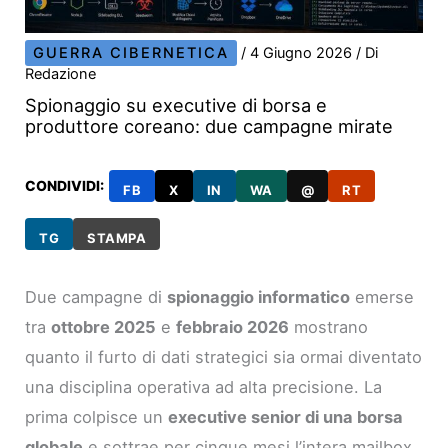
GUERRA CIBERNETICA
/
4 Giugno 2026
/ Di
Redazione
Spionaggio su executive di borsa e
produttore coreano: due campagne mirate
CONDIVIDI:
FB
X
IN
WA
@
RT
TG
STAMPA
Due campagne di
spionaggio informatico
emerse
tra
ottobre 2025
e
febbraio 2026
mostrano
quanto il furto di dati strategici sia ormai diventato
una disciplina operativa ad alta precisione. La
prima colpisce un
executive senior di una borsa
globale
e sottrae per cinque mesi l’intera mailbox