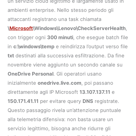
un servizio cloud legittimo e largamente usato in
ambienti enterprise. Nello stesso periodo gli
attaccanti registrano una task chiamata
\
Microsoft
\Windows\Lenovo\CheckServerHealth
,
con trigger ogni
300 minuti
, che esegue batch file
in
c:\windows\temp
e reindirizza l’output verso file
txt
destinati alla successiva esfiltrazione. Da fine
novembre viene aggiunto un secondo canale su
OneDrive Personal
. Gli operatori usano
inizialmente
onedrive.live.com
, poi passano
direttamente agli IP Microsoft
13.107.137.11
e
150.171.41.11
per evitare query
DNS
registrate.
Questo passaggio rivela un’attenzione puntuale
alla telemetria difensiva: non basta usare un
servizio legittimo, bisogna anche ridurre gli