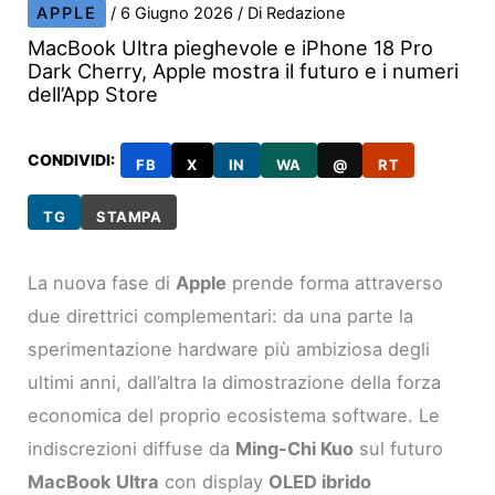
APPLE
/
6 Giugno 2026
/ Di
Redazione
MacBook Ultra pieghevole e iPhone 18 Pro
Dark Cherry, Apple mostra il futuro e i numeri
dell’App Store
CONDIVIDI:
FB
X
IN
WA
@
RT
TG
STAMPA
La nuova fase di
Apple
prende forma attraverso
due direttrici complementari: da una parte la
sperimentazione hardware più ambiziosa degli
ultimi anni, dall’altra la dimostrazione della forza
economica del proprio ecosistema software. Le
indiscrezioni diffuse da
Ming-Chi Kuo
sul futuro
MacBook Ultra
con display
OLED ibrido