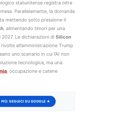
nologico statunitense registra oltre
 mese. Parallelamente, la domanda
sta mettendo sotto pressione il
sh
, alimentando timori per una
il 2027. Le dichiarazioni di
Silicon
to rivolte all’amministrazione Trump
eano uno scenario in cui l’AI non
oluzione tecnologica, ma una
mia
, occupazione e catene
 PIÙ:
SEGUICI SU GOOGLE ★