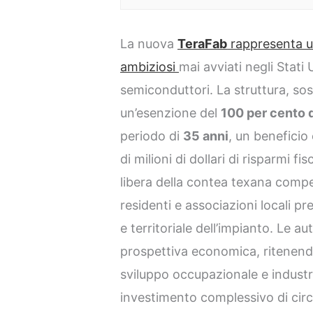
La nuova
TeraFab
rappresenta un
ambiziosi
mai avviati negli Stati 
semiconduttori. La struttura, so
un’esenzione del
100 per cento d
periodo di
35 anni
, un beneficio
di milioni di dollari di risparmi fis
libera della contea texana comp
residenti e associazioni locali p
e territoriale dell’impianto. Le au
prospettiva economica, ritenend
sviluppo occupazionale e industri
investimento complessivo di cir