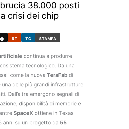
 brucia 38.000 posti
a crisi dei chip
@
RT
TG
STAMPA
rtificiale
continua a produrre
o ecosistema tecnologico. Da una
ssali come la nuova
TeraFab
di
 una delle più grandi infrastrutture
ti. Dall’altra emergono segnali di
zione, disponibilità di memorie e
 Mentre
SpaceX
ottiene in Texas
35 anni su un progetto da
55