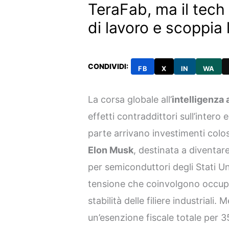
TeraFab, ma il tech
di lavoro e scoppia l
CONDIVIDI:
FB
X
IN
WA
La corsa globale all’
intelligenza a
effetti contraddittori sull’inter
parte arrivano investimenti colo
Elon Musk
, destinata a diventare
per semiconduttori degli Stati Uni
tensione che coinvolgono occupa
stabilità delle filiere industriali.
un’esenzione fiscale totale per 