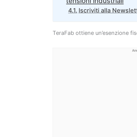
tensioni industriali
Iscriviti alla Newslet
TeraFab ottiene un’esenzione fis
An