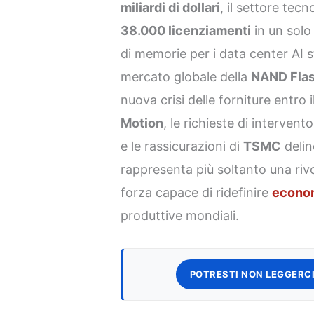
miliardi di dollari
, il settore tec
38.000 licenziamenti
in un solo
di memorie per i data center AI 
mercato globale della
NAND Fla
nuova crisi delle forniture entro 
Motion
, le richieste di interven
e le rassicurazioni di
TSMC
delin
rappresenta più soltanto una riv
forza capace di ridefinire
econo
produttive mondiali.
POTRESTI NON LEGGERCI