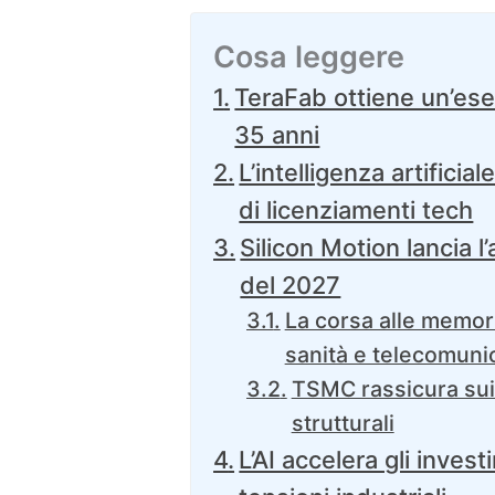
Cosa leggere
TeraFab ottiene un’ese
35 anni
L’intelligenza artifici
di licenziamenti tech
Silicon Motion lancia l
del 2027
La corsa alle memor
sanità e telecomuni
TSMC rassicura sui
strutturali
L’AI accelera gli inve