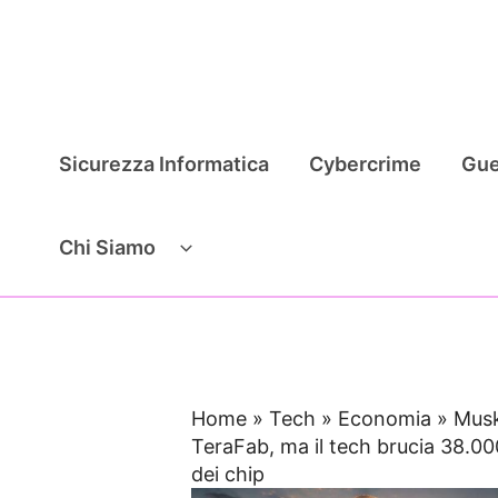
Vai
al
contenuto
Sicurezza Informatica
Cybercrime
Gue
Chi Siamo
Home
»
Tech
»
Economia
»
Musk
TeraFab, ma il tech brucia 38.000
dei chip