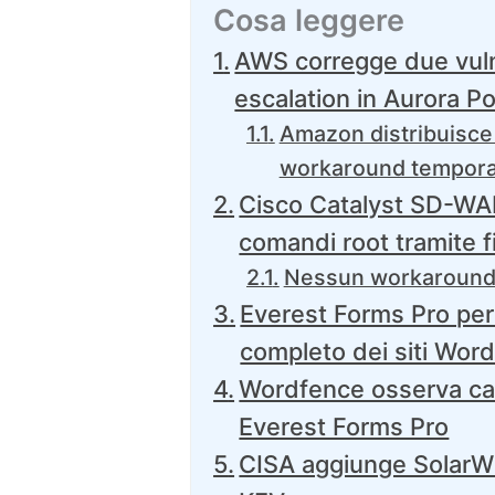
Cosa leggere
AWS corregge due vulne
escalation in Aurora 
Amazon distribuisce
workaround tempora
Cisco Catalyst SD-W
comandi root tramite fi
Nessun workaround d
Everest Forms Pro per
completo dei siti Wor
Wordfence osserva ca
Everest Forms Pro
CISA aggiunge SolarWi