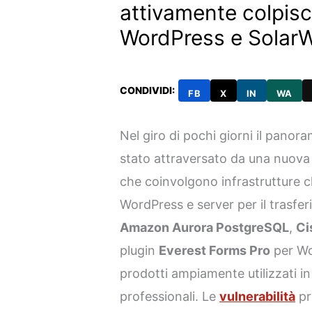
attivamente colpis
WordPress e Solar
CONDIVIDI:
FB
X
IN
WA
Nel giro di pochi giorni il panor
stato attraversato da una nuova o
che coinvolgono infrastrutture cl
WordPress e server per il trasferi
Amazon Aurora PostgreSQL
,
Ci
plugin
Everest Forms Pro
per Wo
prodotti ampiamente utilizzati in
professionali. Le
vulnerabilità
pr