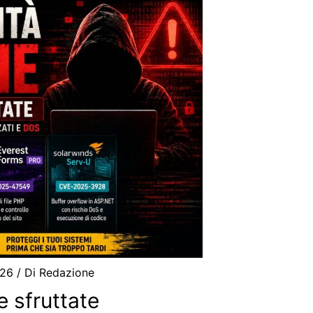
026
/ Di
Redazione
e sfruttate