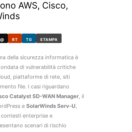
cono AWS, Cisco,
Winds
@
RT
TG
STAMPA
ama della sicurezza informatica è
ndata di vulnerabilità critiche
oud, piattaforme di rete, siti
mento file. I casi riguardano
sco Catalyst SD-WAN Manager
, il
rdPress e
SolarWinds Serv-U
,
 contesti enterprise e
esentano scenari di rischio