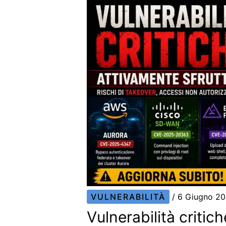
VULNERABILITÀ
/
6 Giugno 2
Vulnerabilità critich