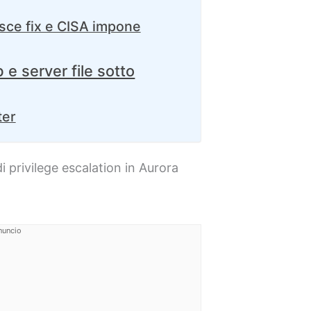
isce fix e CISA impone
b e server file sotto
ter
 privilege escalation in Aurora
nuncio