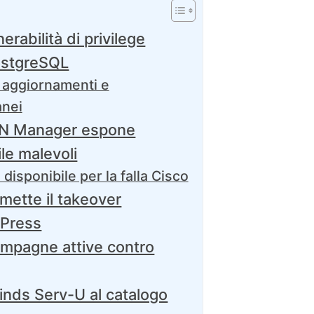
rabilità di privilege
PostgreSQL
 aggiornamenti e
nei
AN Manager espone
le malevoli
isponibile per la falla Cisco
mette il takeover
dPress
mpagne attive contro
nds Serv-U al catalogo