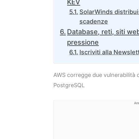
KEV
SolarWinds distribu
scadenze
Database, reti, siti we
pressione
Iscriviti alla Newslet
AWS corregge due vulnerabilità di
PostgreSQL
An