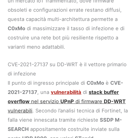
un mercato IoT frammentato, dove firmware
obsoleti e configurazioni errate restano diffusi,
questa capacità multi-architettura permette a
C0xMo
di massimizzare il tasso di infezione e di
costruire una rete bot più resiliente rispetto a
varianti meno adattabili.
CVE-2021-27137 su DD-WRT è il vettore primario
di infezione
Il punto di ingresso principale di
C0xMo
è
CVE-
2021-27137
, una
vulnerabilità
di
stack buffer
overflow
nel servizio
UPnP
di firmware
DD-WRT
vulnerabili
. Secondo l’analisi tecnica di Fortinet, la
falla viene innescata tramite richieste
SSDP M-
SEARCH
appositamente costruite inviate sulla