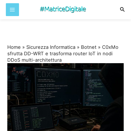
Cer
Vai
al
contenuto
Home
»
Sicurezza Informatica
»
Botnet
»
C0xMo
sfrutta DD-WRT e trasforma router IoT in nodi
DDoS multi-architettura