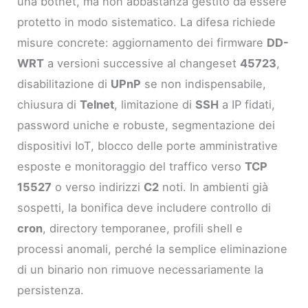
una botnet, ma non abbastanza gestito da essere
protetto in modo sistematico. La difesa richiede
misure concrete: aggiornamento dei firmware
DD-
WRT
a versioni successive al changeset
45723
,
disabilitazione di
UPnP
se non indispensabile,
chiusura di
Telnet
, limitazione di
SSH
a IP fidati,
password uniche e robuste, segmentazione dei
dispositivi IoT, blocco delle porte amministrative
esposte e monitoraggio del traffico verso
TCP
15527
o verso indirizzi
C2
noti. In ambienti già
sospetti, la bonifica deve includere controllo di
cron
, directory temporanee, profili shell e
processi anomali, perché la semplice eliminazione
di un binario non rimuove necessariamente la
persistenza.