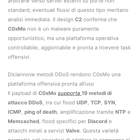
arbitrarie verso server esterni su porte non
standard; eventuali flussi di questo tipo meritano
analisi immediata. Il design
C2
conferma che
C0xMo
non è un malware puramente
opportunistico, ma una piattaforma operativa
controllabile, aggiornabile e pronta a ricevere task
offensivi.
Diciannove metodi DDoS rendono C0xMo una
piattaforma offensiva pronta all’uso
Il payload di
C0xMo
supporta
19 metodi di
attacco DDoS
, tra cui flood
UDP
,
TCP
,
SYN
,
ICMP
,
ping of death
, amplificazione tramite
NTP
e
Memcached
, flood specifici per
Discord
e
attacchi mirati a servizi
Valve
. Questa varietà
permette agli operatori di adattare la campagna al