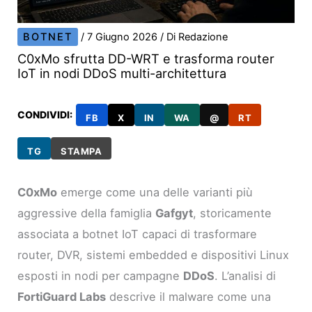
BOTNET
/
7 Giugno 2026
/ Di
Redazione
C0xMo sfrutta DD-WRT e trasforma router
IoT in nodi DDoS multi-architettura
CONDIVIDI:
FB
X
IN
WA
@
RT
TG
STAMPA
C0xMo
emerge come una delle varianti più
aggressive della famiglia
Gafgyt
, storicamente
associata a botnet IoT capaci di trasformare
router, DVR, sistemi embedded e dispositivi Linux
esposti in nodi per campagne
DDoS
. L’analisi di
FortiGuard Labs
descrive il malware come una