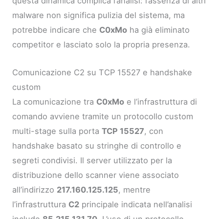
questa dinamica complica l’analisi: l’assenza di altri
malware non significa pulizia del sistema, ma
potrebbe indicare che
C0xMo
ha già eliminato
competitor e lasciato solo la propria presenza.
Comunicazione C2 su TCP 15527 e handshake
custom
La comunicazione tra
C0xMo
e l’infrastruttura di
comando avviene tramite un protocollo custom
multi-stage sulla porta
TCP 15527
, con
handshake basato su stringhe di controllo e
segreti condivisi. Il server utilizzato per la
distribuzione dello scanner viene associato
all’indirizzo
217.160.125.125
, mentre
l’infrastruttura
C2
principale indicata nell’analisi
include
85.215.131.70
. L’uso di un protocollo