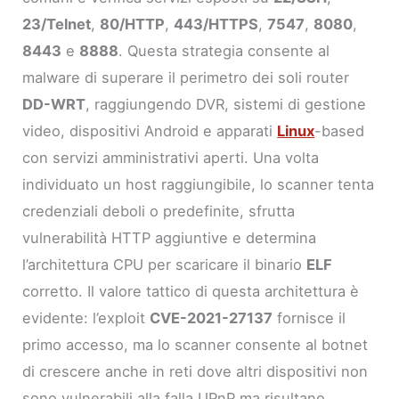
23/Telnet
,
80/HTTP
,
443/HTTPS
,
7547
,
8080
,
8443
e
8888
. Questa strategia consente al
malware di superare il perimetro dei soli router
DD-WRT
, raggiungendo DVR, sistemi di gestione
video, dispositivi Android e apparati
Linux
-based
con servizi amministrativi aperti. Una volta
individuato un host raggiungibile, lo scanner tenta
credenziali deboli o predefinite, sfrutta
vulnerabilità HTTP aggiuntive e determina
l’architettura CPU per scaricare il binario
ELF
corretto. Il valore tattico di questa architettura è
evidente: l’exploit
CVE-2021-27137
fornisce il
primo accesso, ma lo scanner consente al botnet
di crescere anche in reti dove altri dispositivi non
sono vulnerabili alla falla UPnP ma risultano