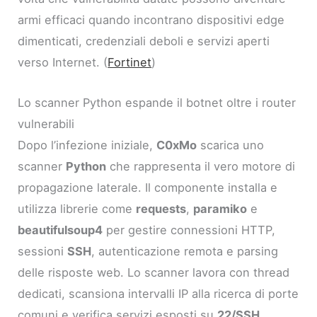
armi efficaci quando incontrano dispositivi edge
dimenticati, credenziali deboli e servizi aperti
verso Internet. (
Fortinet
)
Lo scanner Python espande il botnet oltre i router
vulnerabili
Dopo l’infezione iniziale,
C0xMo
scarica uno
scanner
Python
che rappresenta il vero motore di
propagazione laterale. Il componente installa e
utilizza librerie come
requests
,
paramiko
e
beautifulsoup4
per gestire connessioni HTTP,
sessioni
SSH
, autenticazione remota e parsing
delle risposte web. Lo scanner lavora con thread
dedicati, scansiona intervalli IP alla ricerca di porte
comuni e verifica servizi esposti su
22/SSH
,