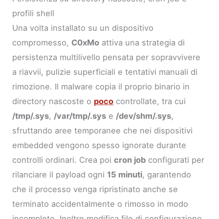
profili shell
Una volta installato su un dispositivo
compromesso,
C0xMo
attiva una strategia di
persistenza multilivello pensata per sopravvivere
a riavvii, pulizie superficiali e tentativi manuali di
rimozione. Il malware copia il proprio binario in
directory nascoste o
poco
controllate, tra cui
/tmp/.sys
,
/var/tmp/.sys
e
/dev/shm/.sys
,
sfruttando aree temporanee che nei dispositivi
embedded vengono spesso ignorate durante
controlli ordinari. Crea poi
cron job
configurati per
rilanciare il payload ogni
15 minuti
, garantendo
che il processo venga ripristinato anche se
terminato accidentalmente o rimosso in modo
incompleto. Inoltre modifica file di configurazione