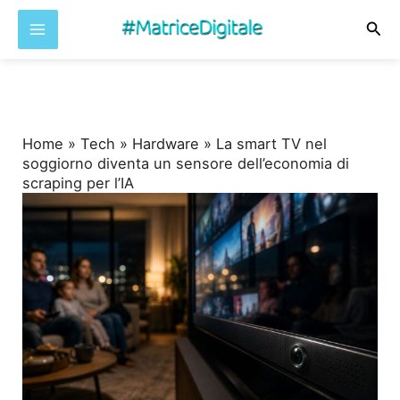
Cer
Vai
al
contenuto
Home
»
Tech
»
Hardware
»
La smart TV nel
soggiorno diventa un sensore dell’economia di
scraping per l’IA