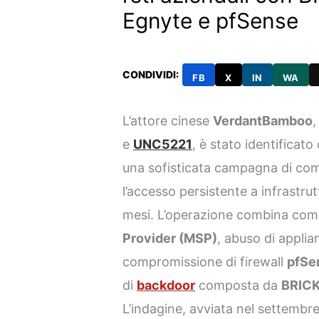
Egnyte e pfSense
CONDIVIDI:
FB
X
IN
WA
L’attore cinese
VerdantBamboo
e
UNC5221
, è stato identificato
una sofisticata campagna di co
l’accesso persistente a infrastru
mesi. L’operazione combina com
Provider (MSP)
, abuso di appli
compromissione di firewall
pfSe
di
backdoor
composta da
BRIC
L’indagine, avviata nel settemb