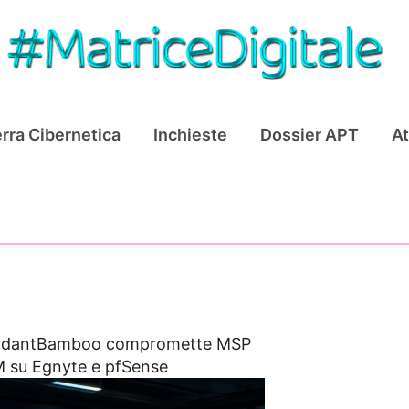
rra Cibernetica
Inchieste
Dossier APT
At
rdantBamboo compromette MSP
M su Egnyte e pfSense