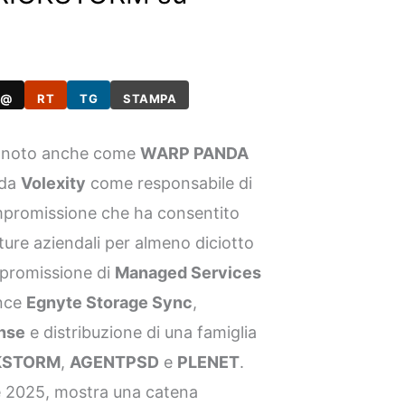
@
RT
TG
STAMPA
, noto anche come
WARP PANDA
 da
Volexity
come responsabile di
mpromissione che ha consentito
tture aziendali per almeno diciotto
promissione di
Managed Services
ance
Egnyte Storage Sync
,
nse
e distribuzione di una famiglia
KSTORM
,
AGENTPSD
e
PLENET
.
re 2025, mostra una catena