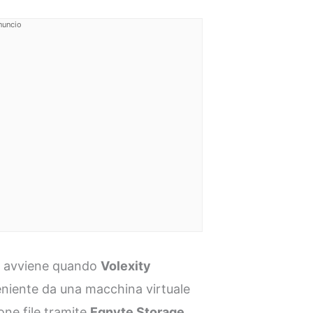
nuncio
la avviene quando
Volexity
eniente da una macchina virtuale
one file tramite
Egnyte Storage