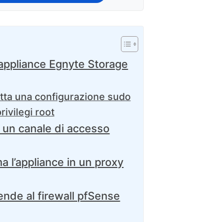
’appliance Egnyte Storage
ta una configurazione sudo
rivilegi root
un canale di accesso
l’appliance in un proxy
ende al firewall pfSense