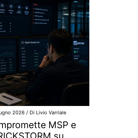
iugno 2026
/ Di
Livio Varriale
mpromette MSP e
 BRICKSTORM su