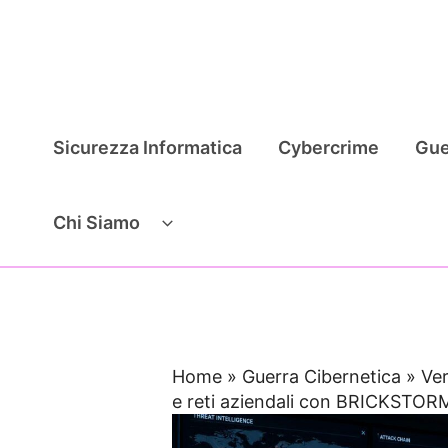
Vai
al
contenuto
Sicurezza Informatica
Cybercrime
Gue
Chi Siamo
Home
»
Guerra Cibernetica
»
Ve
e reti aziendali con BRICKSTOR