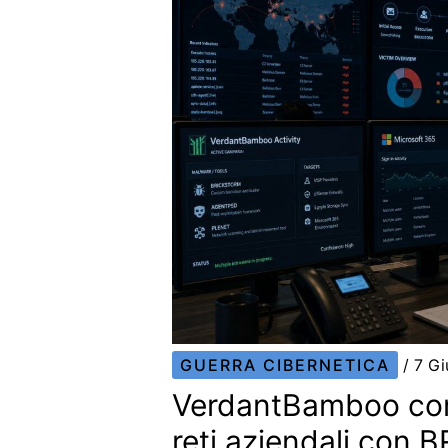
GUERRA CIBERNETICA
/
7 G
VerdantBamboo co
reti aziendali con