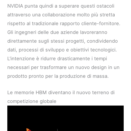
NVIDIA punta quindi a superare questi ostacoli
attraverso una collaborazione molto più stretta
rispetto al tradizionale rapporto cliente-fornitore.
Gli ingegneri delle due aziende lavoreranno
direttamente sugli stessi progetti, condividendo
dati, processi di sviluppo e obiettivi tecnologici.
L’intenzione è ridurre drasticamente i tempi
necessari per trasformare un nuovo design in un
prodotto pronto per la produzione di massa.
Le memorie HBM diventano il nuovo terreno di
competizione globale