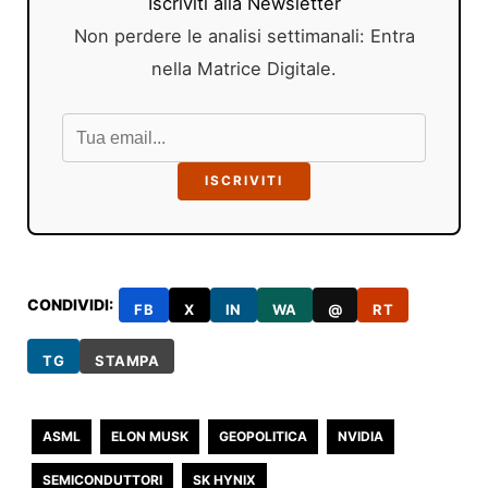
Iscriviti alla Newsletter
Non perdere le analisi settimanali: Entra
nella Matrice Digitale.
ISCRIVITI
CONDIVIDI:
FB
X
IN
WA
@
RT
TG
STAMPA
ASML
ELON MUSK
GEOPOLITICA
NVIDIA
SEMICONDUTTORI
SK HYNIX