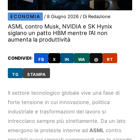
ECONOMIA
/
8 Giugno 2026
/ Di
Redazione
ASML contro Musk, NVIDIA e SK Hynix
siglano un patto HBM mentre l’AI non
aumenta la produttività
CONDIVIDI:
FB
X
IN
WA
@
RT
TG
STAMPA
Il settore tecnologico globale vive una fase di
forte tensione in cui innovazione, politica
industriale e trasformazioni del lavoro si
intrecciano sempre più strettamente. Da un lato
emergono le proteste interne ad
ASML
contro
possibili nuovi rapporti commerciali con le aziende