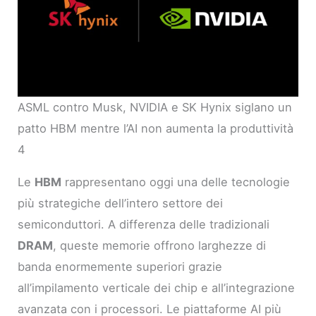
ASML contro Musk, NVIDIA e SK Hynix siglano un
patto HBM mentre l’AI non aumenta la produttività
4
Le
HBM
rappresentano oggi una delle tecnologie
più strategiche dell’intero settore dei
semiconduttori. A differenza delle tradizionali
DRAM
, queste memorie offrono larghezze di
banda enormemente superiori grazie
all’impilamento verticale dei chip e all’integrazione
avanzata con i processori. Le piattaforme AI più