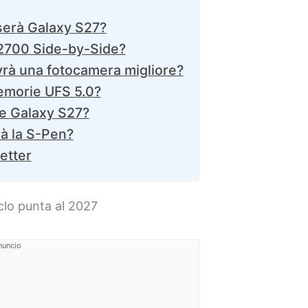
erà Galaxy S27?
2700 Side-by-Side?
vrà una fotocamera migliore?
emorie UFS 5.0?
e Galaxy S27?
à la S-Pen?
letter
iclo punta al 2027
nuncio