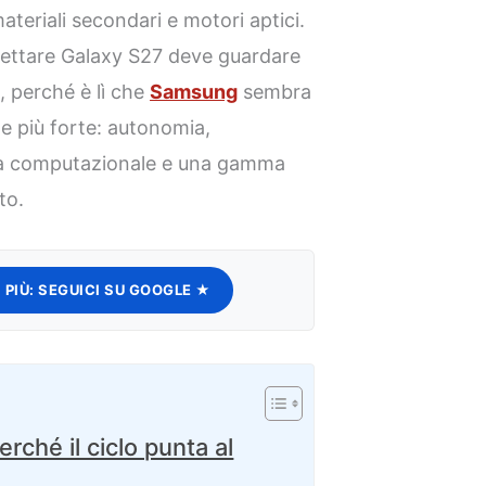
teriali secondari e motori aptici.
pettare Galaxy S27 deve guardare
a, perché è lì che
Samsung
sembra
le più forte: autonomia,
afia computazionale e una gamma
to.
 PIÙ:
SEGUICI SU GOOGLE ★
rché il ciclo punta al