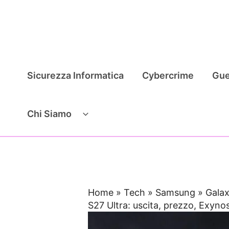
Vai
al
contenuto
Sicurezza Informatica
Cybercrime
Gue
Chi Siamo
Home
»
Tech
»
Samsung
»
Galax
S27 Ultra: uscita, prezzo, Exyn