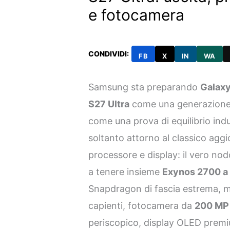
e fotocamera
CONDIVIDI:
FB
X
IN
WA
Samsung sta preparando
Galaxy
S27 Ultra
come una generazione 
come una prova di equilibrio indu
soltanto attorno al classico ag
processore e display: il vero no
a tenere insieme
Exynos 2700 a
Snapdragon di fascia estrema,
capienti, fotocamera da
200 MP 
periscopico, display OLED premi