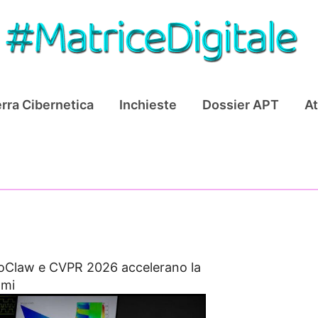
rra Cibernetica
Inchieste
Dossier APT
At
Claw e CVPR 2026 accelerano la
omi