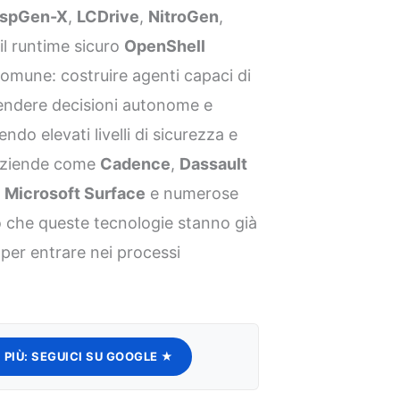
aspGen-X
,
LCDrive
,
NitroGen
,
il runtime sicuro
OpenShell
omune: costruire agenti capaci di
endere decisioni autonome e
do elevati livelli di sicurezza e
 aziende come
Cadence
,
Dassault
,
Microsoft Surface
e numerose
o che queste tecnologie stanno già
 per entrare nei processi
 PIÙ:
SEGUICI SU GOOGLE ★