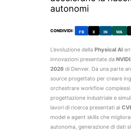
autonomi
CONDIVIDI:
FB
X
IN
WA
L’evoluzione della
Physical AI
ent
innovazioni presentate da
NVID
2026
di Denver. Da una parte ar
source progettato per creare ing
orchestrare workflow complessi
progettazione industriale e simula
lavori di ricerca presentati al
CV
model e agent skills che miglio
autonoma, generazione di dati si