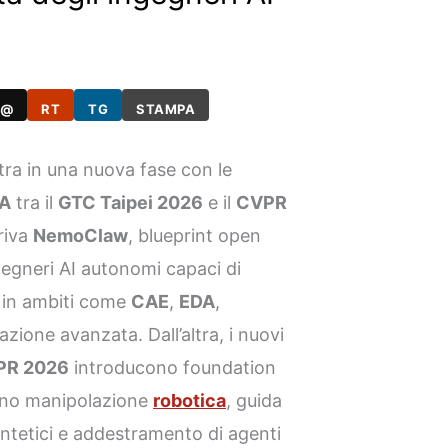
@
RT
TG
STAMPA
ra in una nuova fase con le
IA
tra il
GTC Taipei 2026
e il
CVPR
riva
NemoClaw
, blueprint open
egneri AI autonomi capaci di
 in ambiti come
CAE
,
EDA
,
zione avanzata. Dall’altra, i nuovi
PR 2026
introducono foundation
rano manipolazione
robotica
, guida
ntetici e addestramento di agenti