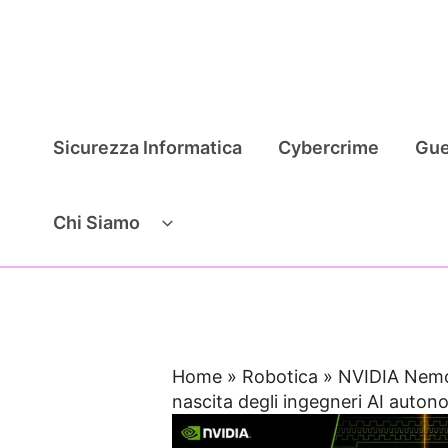
Vai
al
contenuto
Sicurezza Informatica
Cybercrime
Gue
Chi Siamo
Home
»
Robotica
»
NVIDIA Nemo
nascita degli ingegneri AI auton