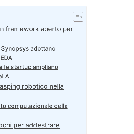
n framework aperto per
 Synopsys adottano
 EDA
 le startup ampliano
l AI
asping robotico nella
sto computazionale della
iochi per addestrare