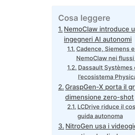
Cosa leggere
NemoClaw introduce u
ingegneri AI autonomi
Cadence, Siemens e
NemoClaw nei flussi
Dassault Systèmes e
l’ecosistema Physica
GraspGen-X porta il gr
dimensione zero-shot
LCDrive riduce il co
guida autonoma
NitroGen usa i videog