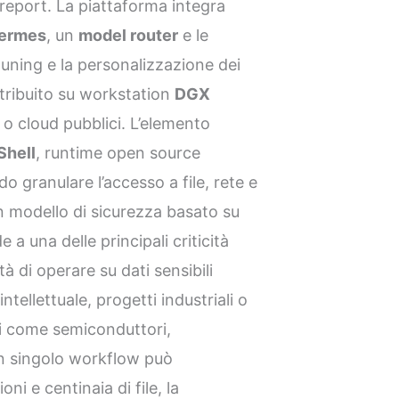
report. La piattaforma integra
ermes
, un
model router
e le
-tuning e la personalizzazione dei
stribuito su workstation
DGX
 o cloud pubblici. L’elemento
hell
, runtime open source
o granulare l’accesso a file, rete e
n modello di sicurezza basato su
a una delle principali criticità
à di operare su dati sensibili
ellettuale, progetti industriali o
ori come semiconduttori,
n singolo workflow può
ni e centinaia di file, la