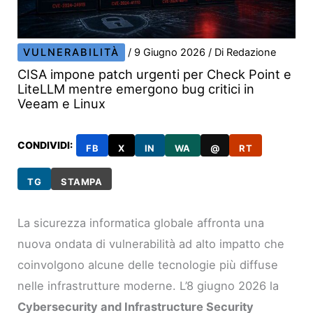
VULNERABILITÀ
/
9 Giugno 2026
/ Di
Redazione
CISA impone patch urgenti per Check Point e
LiteLLM mentre emergono bug critici in
Veeam e Linux
CONDIVIDI:
FB
X
IN
WA
@
RT
TG
STAMPA
La sicurezza informatica globale affronta una
nuova ondata di vulnerabilità ad alto impatto che
coinvolgono alcune delle tecnologie più diffuse
nelle infrastrutture moderne. L’8 giugno 2026 la
Cybersecurity and Infrastructure Security