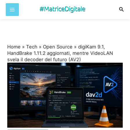
Cer
Vai
al
contenuto
Home
»
Tech
»
Open Source
»
digiKam 9.1,
HandBrake 1.11.2 aggiornati, mentre VideoLAN
svela il decoder del futuro (AV2)