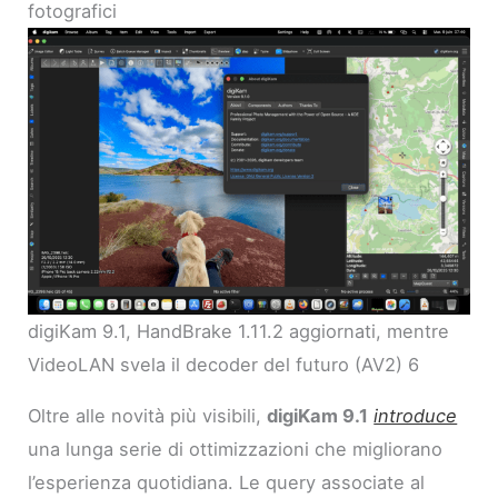
fotografici
digiKam 9.1, HandBrake 1.11.2 aggiornati, mentre
VideoLAN svela il decoder del futuro (AV2) 6
Oltre alle novità più visibili,
digiKam 9.1
introduce
una lunga serie di ottimizzazioni che migliorano
l’esperienza quotidiana. Le query associate al