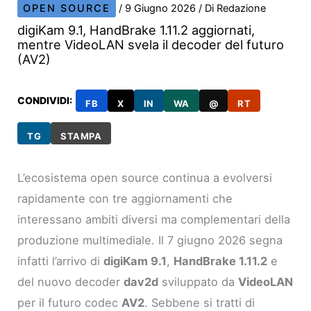
OPEN SOURCE
/
9 Giugno 2026
/ Di
Redazione
digiKam 9.1, HandBrake 1.11.2 aggiornati,
mentre VideoLAN svela il decoder del futuro
(AV2)
CONDIVIDI:
FB
X
IN
WA
@
RT
TG
STAMPA
L’ecosistema open source continua a evolversi
rapidamente con tre aggiornamenti che
interessano ambiti diversi ma complementari della
produzione multimediale. Il 7 giugno 2026 segna
infatti l’arrivo di
digiKam 9.1
,
HandBrake 1.11.2
e
del nuovo decoder
dav2d
sviluppato da
VideoLAN
per il futuro codec
AV2
. Sebbene si tratti di