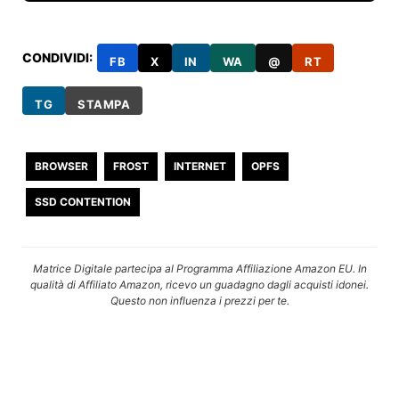
CONDIVIDI:
FB
X
IN
WA
@
RT
TG
STAMPA
BROWSER
FROST
INTERNET
OPFS
SSD CONTENTION
Matrice Digitale partecipa al Programma Affiliazione Amazon EU. In
qualità di Affiliato Amazon, ricevo un guadagno dagli acquisti idonei.
Questo non influenza i prezzi per te.