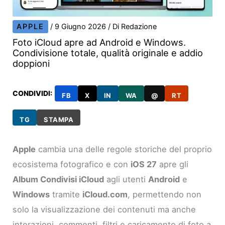
APPLE
/
9 Giugno 2026
/ Di
Redazione
Foto iCloud apre ad Android e Windows.
Condivisione totale, qualità originale e addio
doppioni
CONDIVIDI:
FB
X
IN
WA
@
RT
TG
STAMPA
Apple
cambia una delle regole storiche del proprio
ecosistema fotografico e con
iOS 27
apre gli
Album Condivisi iCloud
agli utenti
Android
e
Windows
tramite
iCloud.com
, permettendo non
solo la visualizzazione dei contenuti ma anche
interazioni, commenti, filtri e caricamento di foto a