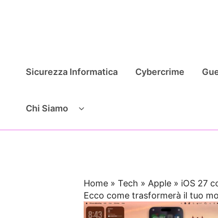
Vai
al
contenuto
Sicurezza Informatica
Cybercrime
Gue
Chi Siamo
Home
»
Tech
»
Apple
»
iOS 27 c
Ecco come trasformerà il tuo mo