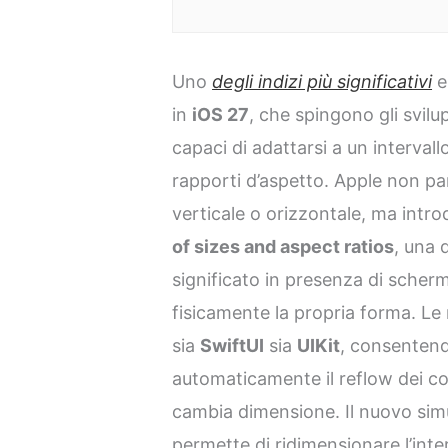
Uno
degli indizi più significativi
e
in
iOS 27
, che spingono gli svilu
capaci di adattarsi a un interval
rapporti d’aspetto. Apple non pa
verticale o orizzontale, ma intro
of sizes and aspect ratios
, una 
significato in presenza di sche
fisicamente la propria forma. Le
sia
SwiftUI
sia
UIKit
, consentendo
automaticamente il reflow dei co
cambia dimensione. Il nuovo sim
permette di ridimensionare l’inte