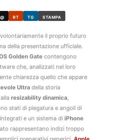
@
RT
TG
STAMPA
volontariamente il proprio futuro
a della presentazione ufficiale.
OS Golden Gate
contengono
ftware che, analizzati nel loro
ente chiarezza quello che appare
evole Ultra
della storia
 alla
resizability dinamica
,
o stati di piegatura e angoli di
integrati e un sistema di
iPhone
to rappresentano indizi troppo
semplici preparativi generici.
Apple