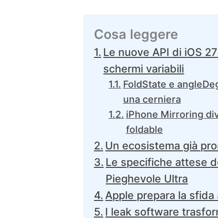
Cosa leggere
Le nuove API di iOS 27
schermi variabili
FoldState e angleDeg
una cerniera
iPhone Mirroring div
foldable
Un ecosistema già pron
Le specifiche attese d
Pieghevole Ultra
Apple prepara la sfid
I leak software trasfo