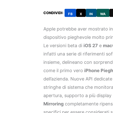
CONDIVIDI:
FB
X
IN
WA
Apple potrebbe aver mostrato in
dispositivo pieghevole molto prim
Le versioni beta di
iOS 27
e
mac
infatti una serie di riferimenti so
insieme, delineano con sorprend
come il primo vero
iPhone Piegh
dell’azienda. Nuove API dedicate
stringhe di sistema che monitoran
apertura, supporto a più display 
Mirroring
completamente ripensa
specifici per essere considerati 