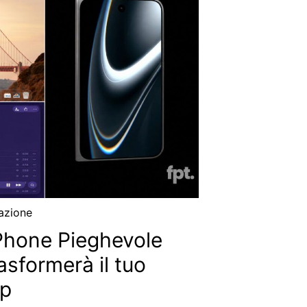
azione
iPhone Pieghevole
asformerà il tuo
pp