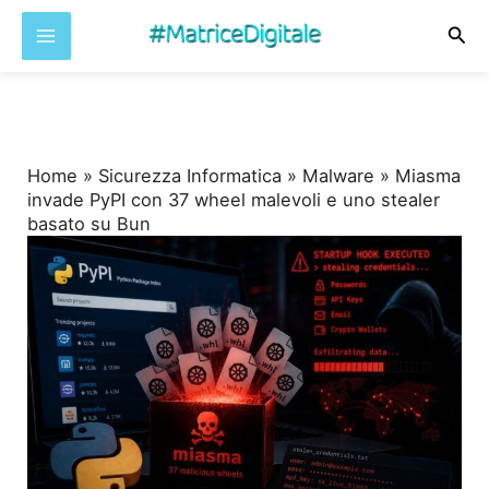
Cer
Vai
al
contenuto
Home
»
Sicurezza Informatica
»
Malware
»
Miasma
invade PyPI con 37 wheel malevoli e uno stealer
basato su Bun