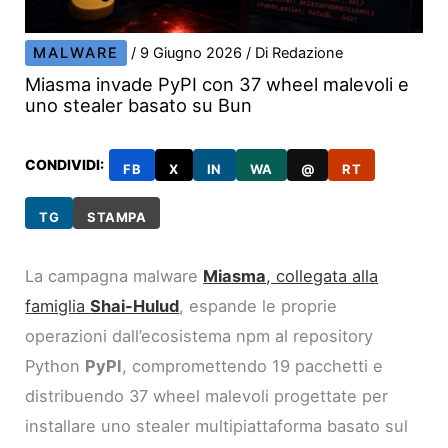
MALWARE
/
9 Giugno 2026
/ Di
Redazione
Miasma invade PyPI con 37 wheel malevoli e
uno stealer basato su Bun
CONDIVIDI:
FB
X
IN
WA
@
RT
TG
STAMPA
La campagna malware
Miasma
, collegata alla
famiglia
Shai-Hulud
, espande le proprie
operazioni dall’ecosistema npm al repository
Python
PyPI
, compromettendo 19 pacchetti e
distribuendo 37 wheel malevoli progettate per
installare uno stealer multipiattaforma basato sul