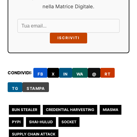
nella Matrice Digitale.
ISCRIVITI
CONDIVIDI:
FB
X
IN
WA
@
RT
TG
STAMPA
BUN STEALER
CREDENTIAL HARVESTING
MIASMA
PYPI
SHAI-HULUD
SOCKET
SUPPLY CHAIN ATTACK