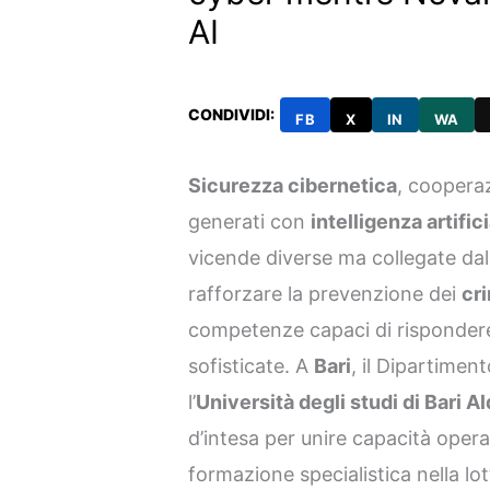
AI
CONDIVIDI:
FB
X
IN
WA
Sicurezza cibernetica
, cooperaz
generati con
intelligenza artific
vicende diverse ma collegate dal
rafforzare la prevenzione dei
cri
competenze capaci di risponder
sofisticate. A
Bari
, il Dipartimen
l’
Università degli studi di Bari A
d’intesa per unire capacità operat
formazione specialistica nella lott