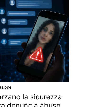
azione
orzano la sicurezza
ra denuncia abuso