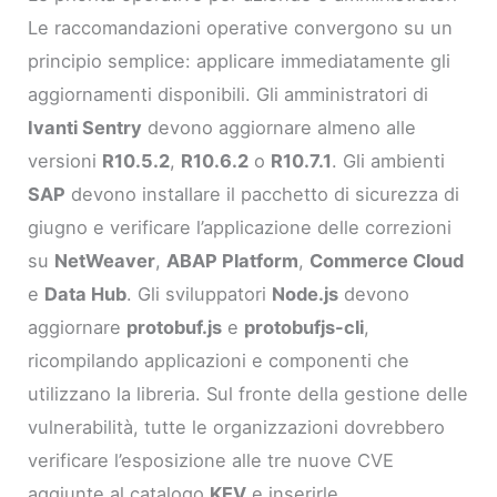
Le raccomandazioni operative convergono su un
principio semplice: applicare immediatamente gli
aggiornamenti disponibili. Gli amministratori di
Ivanti Sentry
devono aggiornare almeno alle
versioni
R10.5.2
,
R10.6.2
o
R10.7.1
. Gli ambienti
SAP
devono installare il pacchetto di sicurezza di
giugno e verificare l’applicazione delle correzioni
su
NetWeaver
,
ABAP Platform
,
Commerce Cloud
e
Data Hub
. Gli sviluppatori
Node.js
devono
aggiornare
protobuf.js
e
protobufjs-cli
,
ricompilando applicazioni e componenti che
utilizzano la libreria. Sul fronte della gestione delle
vulnerabilità, tutte le organizzazioni dovrebbero
verificare l’esposizione alle tre nuove CVE
aggiunte al catalogo
KEV
e inserirle