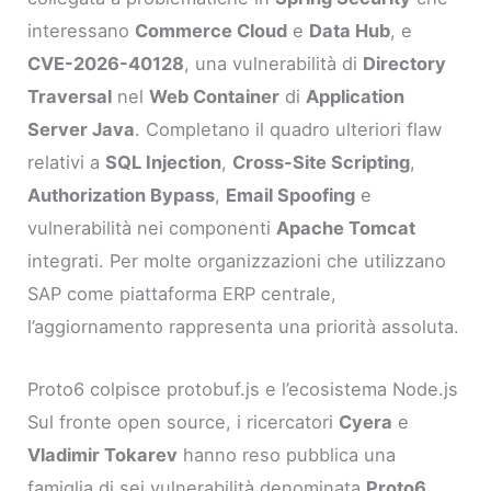
interessano
Commerce Cloud
e
Data Hub
, e
CVE-2026-40128
, una vulnerabilità di
Directory
Traversal
nel
Web Container
di
Application
Server Java
. Completano il quadro ulteriori flaw
relativi a
SQL Injection
,
Cross-Site Scripting
,
Authorization Bypass
,
Email Spoofing
e
vulnerabilità nei componenti
Apache Tomcat
integrati. Per molte organizzazioni che utilizzano
SAP come piattaforma ERP centrale,
l’aggiornamento rappresenta una priorità assoluta.
Proto6 colpisce protobuf.js e l’ecosistema Node.js
Sul fronte open source, i ricercatori
Cyera
e
Vladimir Tokarev
hanno reso pubblica una
famiglia di sei vulnerabilità denominata
Proto6
,