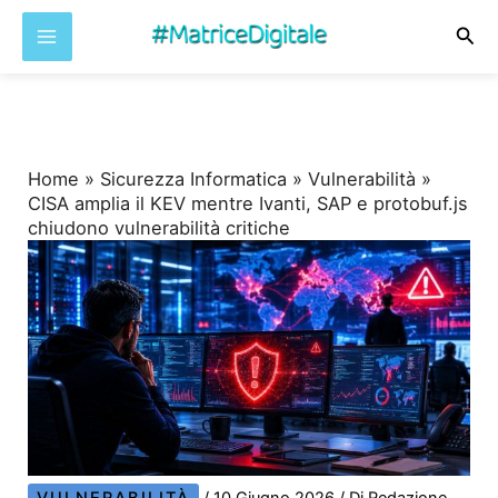
Cer
Vai
al
contenuto
Home
»
Sicurezza Informatica
»
Vulnerabilità
»
CISA amplia il KEV mentre Ivanti, SAP e protobuf.js
chiudono vulnerabilità critiche