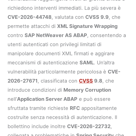
richiedono interventi immediati. La più severa è
CVE-2026-44748
, valutata con
CVSS 9.9
, che
permette attacchi di
XML Signature Wrapping
contro
SAP NetWeaver AS ABAP
, consentendo a
utenti autenticati con privilegi limitati di
manipolare documenti XML firmati e aggirare
meccanismi di autenticazione
SAML
. Un’altra
vulnerabilità particolarmente pericolosa è
CVE-
2026-27671
, classificata con
CVSS
9.8
, che
introduce condizioni di
Memory Corruption
nell’
Application Server ABAP
e può essere
sfruttata tramite richieste
RFC
appositamente
costruite senza necessità di autenticazione. Il
bollettino include inoltre
CVE-2026-22732
,
collegata a problematiche in
Spring Security
che