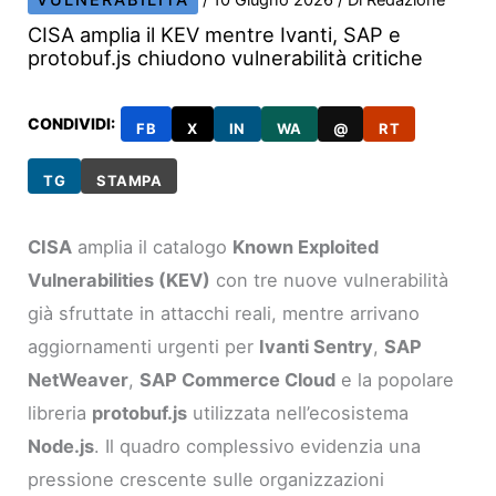
VULNERABILITÀ
/
10 Giugno 2026
/ Di
Redazione
CISA amplia il KEV mentre Ivanti, SAP e
protobuf.js chiudono vulnerabilità critiche
CONDIVIDI:
FB
X
IN
WA
@
RT
TG
STAMPA
CISA
amplia il catalogo
Known Exploited
Vulnerabilities (KEV)
con tre nuove vulnerabilità
già sfruttate in attacchi reali, mentre arrivano
aggiornamenti urgenti per
Ivanti Sentry
,
SAP
NetWeaver
,
SAP Commerce Cloud
e la popolare
libreria
protobuf.js
utilizzata nell’ecosistema
Node.js
. Il quadro complessivo evidenzia una
pressione crescente sulle organizzazioni