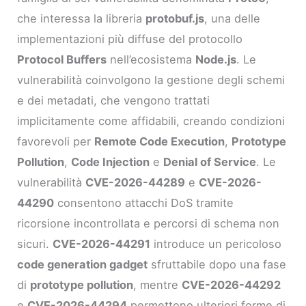
che interessa la libreria
protobuf.js
, una delle
implementazioni più diffuse del protocollo
Protocol Buffers
nell’ecosistema
Node.js
. Le
vulnerabilità coinvolgono la gestione degli schemi
e dei metadati, che vengono trattati
implicitamente come affidabili, creando condizioni
favorevoli per
Remote Code Execution
,
Prototype
Pollution
,
Code Injection
e
Denial of Service
. Le
vulnerabilità
CVE-2026-44289
e
CVE-2026-
44290
consentono attacchi DoS tramite
ricorsione incontrollata e percorsi di schema non
sicuri.
CVE-2026-44291
introduce un pericoloso
code generation gadget
sfruttabile dopo una fase
di
prototype pollution
, mentre
CVE-2026-44292
e
CVE-2026-44294
permettono ulteriori forme di