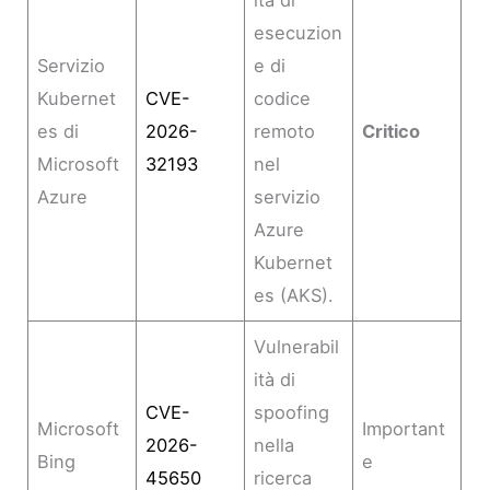
ità di
esecuzion
Servizio
e di
Kubernet
CVE-
codice
es di
2026-
remoto
Critico
Microsoft
32193
nel
Azure
servizio
Azure
Kubernet
es (AKS).
Vulnerabil
ità di
CVE-
spoofing
Microsoft
Important
2026-
nella
Bing
e
45650
ricerca