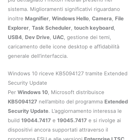
sistema. Miglioramenti significativi riguardano
inoltre
Magnifier
,
Windows Hello
,
Camera
,
File
Explorer
,
Task Scheduler
,
touch keyboard
,
USB4
,
Dev Drive
,
UAC
, gestione dei temi,
caricamento delle icone desktop e affidabilità
generale dell’interfaccia.
Windows 10 riceve KB5094127 tramite Extended
Security Update
Per
Windows 10
, Microsoft distribuisce
KB5094127
nell’ambito del programma
Extended
Security Update
. L’aggiornamento interessa le
build
19044.7417
e
19045.7417
e si rivolge ai
dispositivi ancora supportati attraverso il
programma ESU e alle versioni
Enterprise LTSC
.