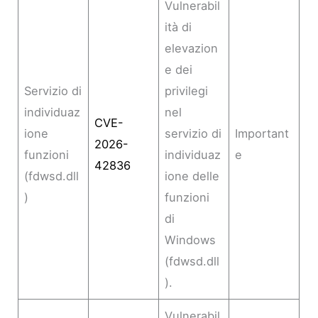
Vulnerabil
ità di
elevazion
e dei
Servizio di
privilegi
individuaz
nel
CVE-
ione
servizio di
Important
2026-
funzioni
individuaz
e
42836
(fdwsd.dll
ione delle
)
funzioni
di
Windows
(fdwsd.dll
).
Vulnerabil