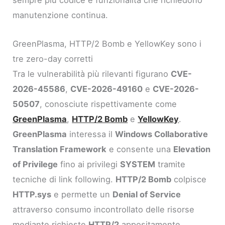
sempre più codice e funzionalità che richiedono
manutenzione continua.
GreenPlasma, HTTP/2 Bomb e YellowKey sono i
tre zero-day corretti
Tra le vulnerabilità più rilevanti figurano
CVE-
2026-45586
,
CVE-2026-49160
e
CVE-2026-
50507
, conosciute rispettivamente come
GreenPlasma
,
HTTP/2 Bomb
e
YellowKey
.
GreenPlasma
interessa il
Windows Collaborative
Translation Framework
e consente una
Elevation
of Privilege
fino ai privilegi
SYSTEM
tramite
tecniche di link following.
HTTP/2 Bomb
colpisce
HTTP.sys
e permette un
Denial of Service
attraverso consumo incontrollato delle risorse
mediante richieste
HTTP/2
appositamente