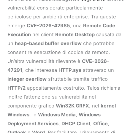
vulnerabilità considerate particolarmente
pericolose per ambienti enterprise. Tra queste
emerge
CVE-2026-42985
, una
Remote Code
Execution
nel client
Remote Desktop
causata da
un
heap-based buffer overflow
che potrebbe
consentire esecuzione di codice da remoto.
Un’altra vulnerabilità rilevante è
CVE-2026-
47291
, che interessa
HTTP.sys
attraverso un
integer overflow
sfruttabile tramite traffico
HTTP/2
appositamente costruito. Talos richiama
inoltre l’attenzione su vulnerabilità nel
componente grafico
Win32K GRFX
, nel
kernel
Windows
, in
Windows Media
,
Windows
Deployment Services
,
DHCP Client
,
Office
,
Outlook
e
Word
. Per facilitare il rilevamento di