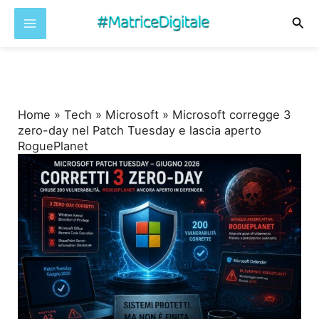
Cer
Vai
al
contenuto
Home
»
Tech
»
Microsoft
»
Microsoft corregge 3
zero-day nel Patch Tuesday e lascia aperto
RoguePlanet