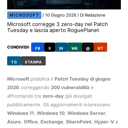
MICROSOFT
/
10 Giugno 2026
/ Di
Redazione
Microsoft corregge 3 zero-day nel Patch
Tuesday e lascia aperto RoguePlanet
CONDIVIDI:
FB
X
IN
WA
@
RT
TG
STAMPA
Microsoft
pubblica il
Patch Tuesday di giugno
2026
correggendo
200 vulnerabilità
e
affrontando tre
zero-day
già divulgati
pubblicamente. Gli aggiornamenti interessano
Windows 11
,
Windows 10
,
Windows Server
,
Azure
,
Office
,
Exchange
,
SharePoint
,
Hyper-V
e