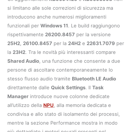
si limitano alle sole correzioni di sicurezza ma
introducono anche numerosi miglioramenti
funzionali per
Windows 11
. Le build raggiungono
rispettivamente
26200.8457
per la versione
25H2
,
26100.8457
per la
24H2
e
22631.7079
per
la
23H2
. Tra le novità più interessanti compare
Shared Audio
, una funzione che consente a due
persone di ascoltare contemporaneamente lo
stesso flusso audio tramite
Bluetooth LE Audio
direttamente dalle
Quick Settings
. Il
Task
Manager
introduce nuove colonne dedicate
all’utilizzo della
NPU
, alla memoria dedicata e
condivisa e allo stato di isolamento dei processi,
mentre la sezione Performance mostra in modo
più dettagliato i motori neurali presenti nel