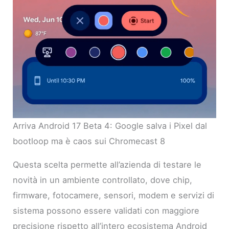
Arriva Android 17 Beta 4: Google salva i Pixel dal
bootloop ma è caos sui Chromecast 8
Questa scelta permette all’azienda di testare le
novità in un ambiente controllato, dove chip,
firmware, fotocamere, sensori, modem e servizi di
sistema possono essere validati con maggiore
precisione rispetto all’intero ecosistema Android