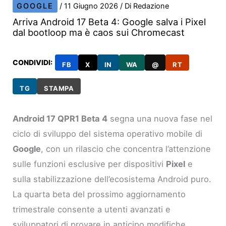
GOOGLE
/
11 Giugno 2026
/ Di
Redazione
Arriva Android 17 Beta 4: Google salva i Pixel
dal bootloop ma è caos sui Chromecast
CONDIVIDI:
FB
X
IN
WA
@
RT
TG
STAMPA
Android 17 QPR1 Beta 4
segna una nuova fase nel
ciclo di sviluppo del sistema operativo mobile di
Google
, con un rilascio che concentra l’attenzione
sulle funzioni esclusive per dispositivi
Pixel
e
sulla stabilizzazione dell’ecosistema Android puro.
La quarta beta del prossimo aggiornamento
trimestrale consente a utenti avanzati e
sviluppatori di provare in anticipo modifiche,