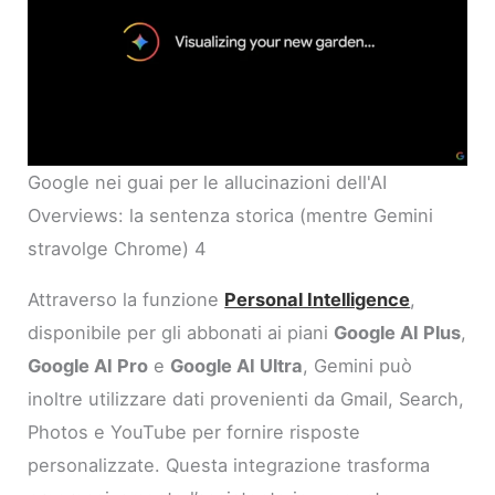
Google nei guai per le allucinazioni dell'AI
Overviews: la sentenza storica (mentre Gemini
stravolge Chrome) 4
Attraverso la funzione
Personal Intelligence
,
disponibile per gli abbonati ai piani
Google AI Plus
,
Google AI Pro
e
Google AI Ultra
, Gemini può
inoltre utilizzare dati provenienti da Gmail, Search,
Photos e YouTube per fornire risposte
personalizzate. Questa integrazione trasforma