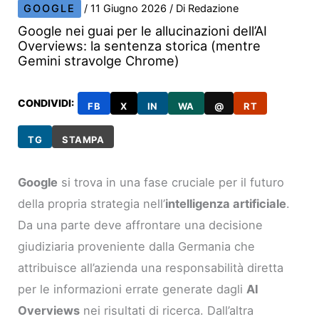
GOOGLE
/
11 Giugno 2026
/ Di
Redazione
Google nei guai per le allucinazioni dell’AI
Overviews: la sentenza storica (mentre
Gemini stravolge Chrome)
CONDIVIDI:
FB
X
IN
WA
@
RT
TG
STAMPA
Google
si trova in una fase cruciale per il futuro
della propria strategia nell’
intelligenza artificiale
.
Da una parte deve affrontare una decisione
giudiziaria proveniente dalla Germania che
attribuisce all’azienda una responsabilità diretta
per le informazioni errate generate dagli
AI
Overviews
nei risultati di ricerca. Dall’altra