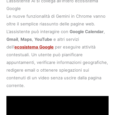
L’assistente AI si collega all’intero ecosistema
Google
Le nuove funzionalità di Gemini in Chrome vanno
oltre il semplice riassunto delle pagine web.
L’assistente può interagire con
Google Calendar
,
Gmail
,
Maps
,
YouTube
e altri servizi
dell’
ecosistema Google
per eseguire attività
contestuali. Un utente può pianificare
appuntamenti, verificare informazioni geografiche,
redigere email o ottenere spiegazioni sui
contenuti di un video senza uscire dalla pagina
corrente.