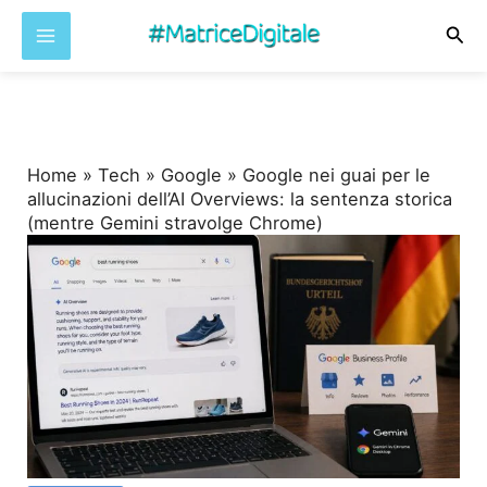
Cer
Vai
al
contenuto
Home
»
Tech
»
Google
»
Google nei guai per le
allucinazioni dell’AI Overviews: la sentenza storica
(mentre Gemini stravolge Chrome)