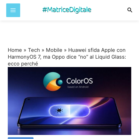
Cer
Vai
al
contenuto
Home
»
Tech
»
Mobile
»
Huawei sfida Apple con
HarmonyOS 7, ma Oppo dice “no” al Liquid Glass:
ecco perché