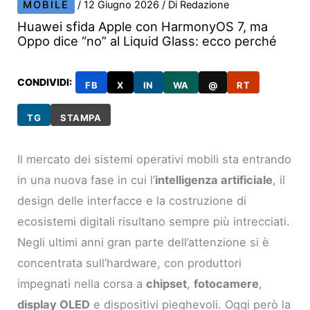
MOBILE
/
12 Giugno 2026
/ Di
Redazione
Huawei sfida Apple con HarmonyOS 7, ma
Oppo dice “no” al Liquid Glass: ecco perché
CONDIVIDI:
FB
X
IN
WA
@
RT
TG
STAMPA
Il mercato dei sistemi operativi mobili sta entrando
in una nuova fase in cui l’
intelligenza artificiale
, il
design delle interfacce e la costruzione di
ecosistemi digitali risultano sempre più intrecciati.
Negli ultimi anni gran parte dell’attenzione si è
concentrata sull’hardware, con produttori
impegnati nella corsa a
chipset
,
fotocamere
,
display OLED
e dispositivi pieghevoli. Oggi però la