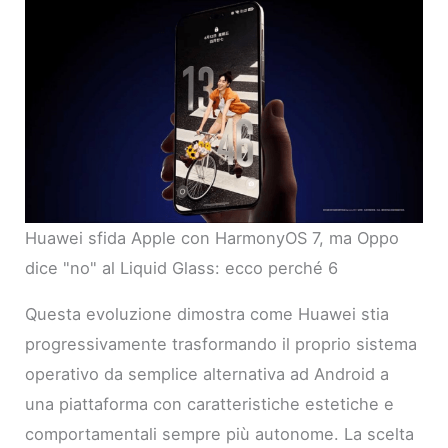
Huawei sfida Apple con HarmonyOS 7, ma Oppo
dice "no" al Liquid Glass: ecco perché 6
Questa evoluzione dimostra come Huawei stia
progressivamente trasformando il proprio sistema
operativo da semplice alternativa ad Android a
una piattaforma con caratteristiche estetiche e
comportamentali sempre più autonome. La scelta