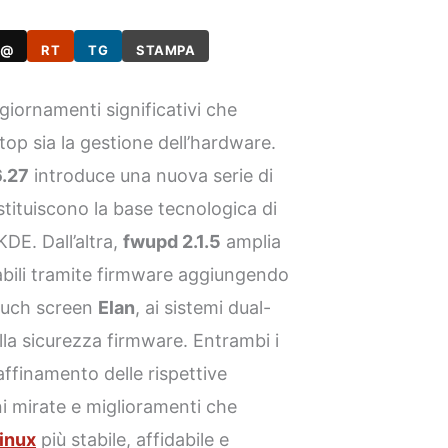
@
RT
TG
STAMPA
giornamenti significativi che
top sia la gestione dell’hardware.
.27
introduce una nuova serie di
ostituiscono la base tecnologica di
KDE. Dall’altra,
fwupd 2.1.5
amplia
nabili tramite firmware aggiungendo
touch screen
Elan
, ai sistemi dual-
lla sicurezza firmware. Entrambi i
affinamento delle rispettive
i mirate e miglioramenti che
inux
più stabile, affidabile e