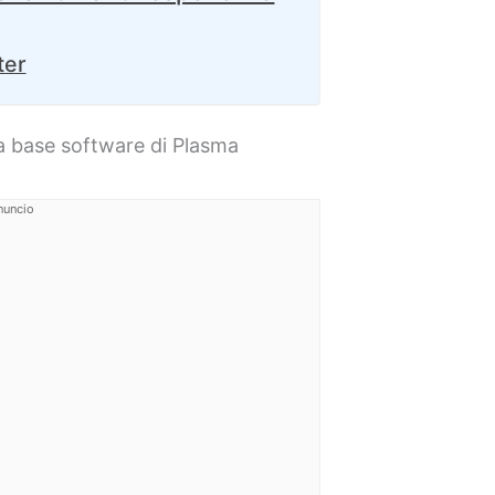
ter
a base software di Plasma
nuncio