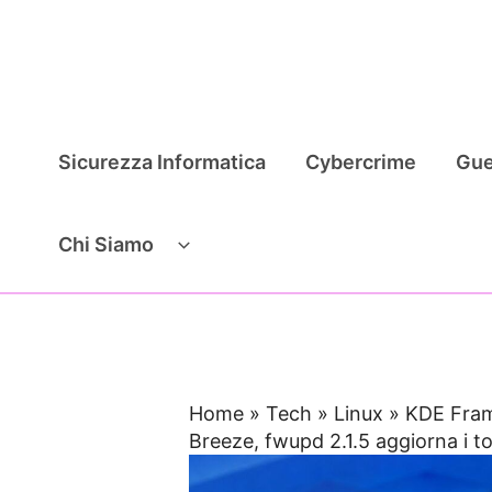
Vai
al
contenuto
Sicurezza Informatica
Cybercrime
Gue
Chi Siamo
Home
»
Tech
»
Linux
»
KDE Fram
Breeze, fwupd 2.1.5 aggiorna i t