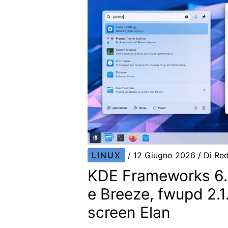
LINUX
/
12 Giugno 2026
/ Di
Red
KDE Frameworks 6.
e Breeze, fwupd 2.1
screen Elan