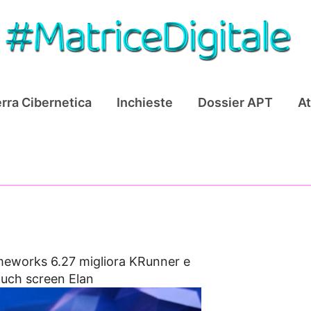
rra Cibernetica
Inchieste
Dossier APT
At
eworks 6.27 migliora KRunner e
ouch screen Elan