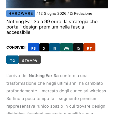
HARDWARE
/
12 Giugno 2026
/ Di
Redazione
Nothing Ear 3a a 99 euro: la strategia che
porta il design premium nella fascia
accessibile
CONDIVIDI:
FB
X
IN
WA
@
RT
TG
STAMPA
L’arrivo del
Nothing Ear 3a
conferma una
trasformazione che negli ultimi anni ha cambiato
profondamente il mercato degli auricolari wireless.
Se fino a poco tempo fa il segmento premium
rappresentava l’unico spazio in cui trovare design
distintivo, funzioni avanzate e qualità audio