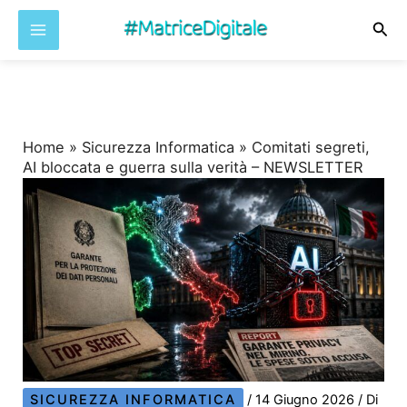
Cer
Vai
al
contenuto
Home
»
Sicurezza Informatica
»
Comitati segreti,
AI bloccata e guerra sulla verità – NEWSLETTER
SICUREZZA INFORMATICA
/
14 Giugno 2026
/ Di