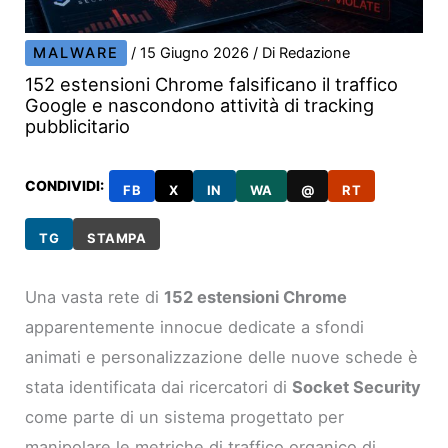
MALWARE
/
15 Giugno 2026
/ Di
Redazione
152 estensioni Chrome falsificano il traffico
Google e nascondono attività di tracking
pubblicitario
CONDIVIDI:
FB
X
IN
WA
@
RT
TG
STAMPA
Una vasta rete di
152 estensioni Chrome
apparentemente innocue dedicate a sfondi
animati e personalizzazione delle nuove schede è
stata identificata dai ricercatori di
Socket Security
come parte di un sistema progettato per
manipolare le metriche di traffico organico di