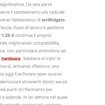
ignificativa. Da una parte
ente il cambiamento più radicale
raverso l’abbandono di
wxWidgets
faccia, flussi di lavoro e gestione
 1.28.4
continua il proprio
ale migliorando compatibilità,
ma, con particolare attenzione ad
e
hardware
. Sebbene si tratti di
ersi, entrambi riflettono una
a oggi il software open source
odernizzare strumenti storici senza
resi punti di riferimento per
i e aziende. In un settore nel quale
diventando sempre più centrale,