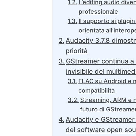
L’editing audio dive
professionale
Il supporto ai plugi
orientata all’interop
Audacity 3.7.8 dimostra
priorità
GStreamer continua a e
invisibile del multimed
FLAC su Android e n
compatibilità
Streaming, ARM e n
futuro di GStreame
Audacity e GStreamer 
del software open so