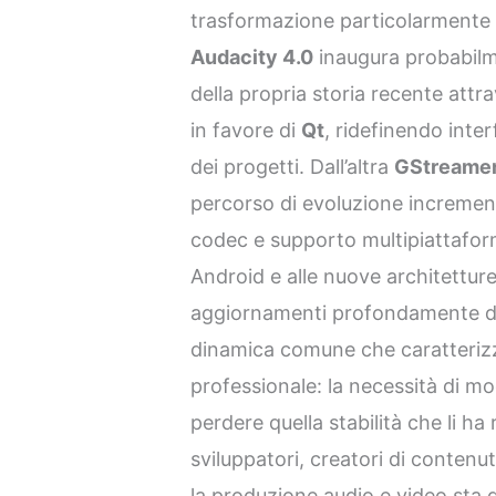
trasformazione particolarmente s
Audacity 4.0
inaugura probabilm
della propria storia recente att
in favore di
Qt
, ridefinendo inter
dei progetti. Dall’altra
GStreamer
percorso di evoluzione increment
codec e supporto multipiattafor
Android e alle nuove architettur
aggiornamenti profondamente div
dinamica comune che caratterizz
professionale: la necessità di m
perdere quella stabilità che li ha 
sviluppatori, creatori di contenut
la produzione audio e video sta 