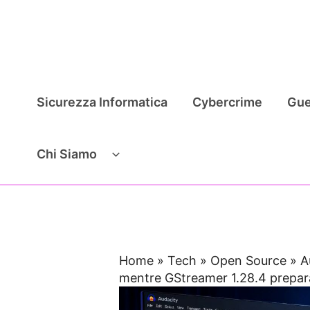
Vai
al
contenuto
Sicurezza Informatica
Cybercrime
Gue
Chi Siamo
Home
»
Tech
»
Open Source
»
A
mentre GStreamer 1.28.4 prepara 