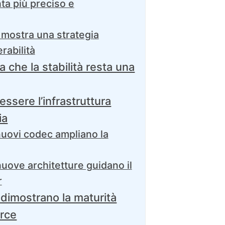
nta più preciso e
n mostra una strategia
erabilità
 che la stabilità resta una
ssere l’infrastruttura
ia
uovi codec ampliano la
uove architetture guidano il
r
dimostrano la maturità
urce