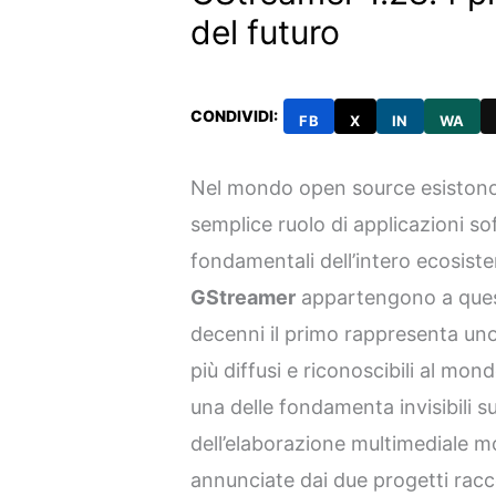
del futuro
CONDIVIDI:
FB
X
IN
WA
Nel mondo open source esistono 
semplice ruolo di applicazioni so
fondamentali dell’intero ecosiste
GStreamer
appartengono a quest
decenni il primo rappresenta uno
più diffusi e riconoscibili al mo
una delle fondamenta invisibili s
dell’elaborazione multimediale m
annunciate dai due progetti rac