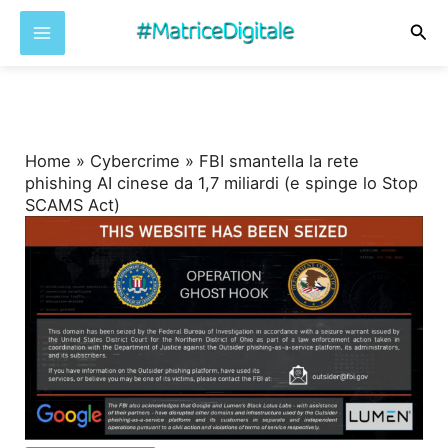
Cer
Vai
al
contenuto
Home
»
Cybercrime
»
FBI smantella la rete
phishing AI cinese da 1,7 miliardi (e spinge lo Stop
SCAMS Act)