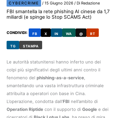
CYBERCRIME
/
15 Giugno 2026
/ Di
Redazione
FBI smantella la rete phishing AI cinese da 1,7
miliardi (e spinge lo Stop SCAMS Act)
CONDIVIDI:
FB
X
IN
WA
@
RT
TG
STAMPA
Le autorità statunitensi hanno inferto uno dei
colpi più significativi degli ultimi anni contro il
fenomeno del
phishing-as-a-service
,
smantellando una vasta infrastruttura criminale
attribuita a operatori con base in Cina.
L’operazione, condotta dall’
FBI
nell’ambito di
Operation Riptide
con il supporto di
Google
e dei
ricercatori di
Black Lotus Labs
, ha preso di mira