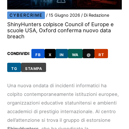
CYBERCRIME
/
15 Giugno 2026
/ Di
Redazione
ShinyHunters colpisce Council of Europe e
scuole USA, Oxford conferma nuovo data
breach
CONDIVIDI:
FB
X
IN
WA
@
RT
TG
STAMPA
Una nuova ondata di incidenti informatici ha
colpito contemporaneamente istituzioni europee,
organizzazioni educative statunitensi e ambienti
accademici di prestigio internazionale. Al centro
dell’attenzione si trova il gruppo di estorsione
ShinyHunters
, che ha rivendicato la