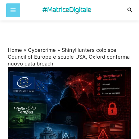
Cer
Vai
al
contenuto
Home
»
Cybercrime
»
ShinyHunters colpisce
Council of Europe e scuole USA, Oxford conferma
nuovo data breach