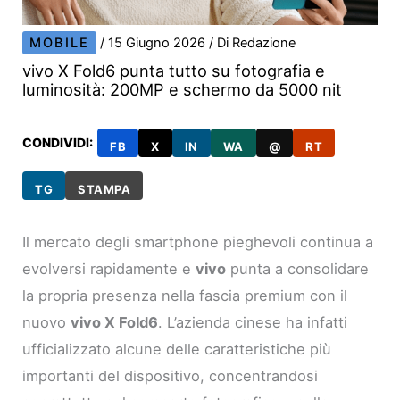
MOBILE
/
15 Giugno 2026
/ Di
Redazione
vivo X Fold6 punta tutto su fotografia e
luminosità: 200MP e schermo da 5000 nit
CONDIVIDI:
FB
X
IN
WA
@
RT
TG
STAMPA
Il mercato degli smartphone pieghevoli continua a
evolversi rapidamente e
vivo
punta a consolidare
la propria presenza nella fascia premium con il
nuovo
vivo X Fold6
. L’azienda cinese ha infatti
ufficializzato alcune delle caratteristiche più
importanti del dispositivo, concentrandosi