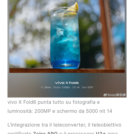
vivo X Fold6 punta tutto su fotografia e
luminosità: 200MP e schermo da 5000 nit 14
L’integrazione tra il teleconverter, il teleobiettivo
certificato
Zeiss APO
e il processore
V3+
crea