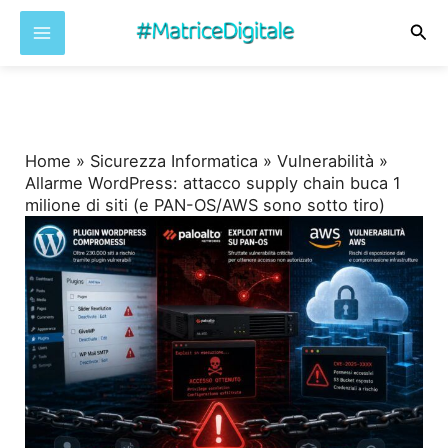
Cer
Vai
al
contenuto
Home
»
Sicurezza Informatica
»
Vulnerabilità
»
Allarme WordPress: attacco supply chain buca 1
milione di siti (e PAN-OS/AWS sono sotto tiro)