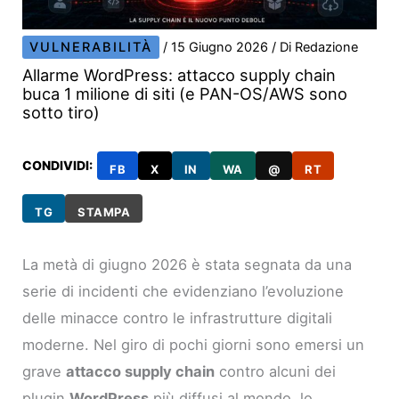
VULNERABILITÀ
/
15 Giugno 2026
/ Di
Redazione
Allarme WordPress: attacco supply chain
buca 1 milione di siti (e PAN-OS/AWS sono
sotto tiro)
CONDIVIDI:
FB
X
IN
WA
@
RT
TG
STAMPA
La metà di giugno 2026 è stata segnata da una
serie di incidenti che evidenziano l’evoluzione
delle minacce contro le infrastrutture digitali
moderne. Nel giro di pochi giorni sono emersi un
grave
attacco supply chain
contro alcuni dei
plugin
WordPress
più diffusi al mondo, lo