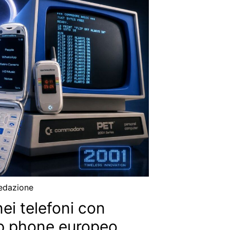
edazione
i telefoni con
lip phone europeo