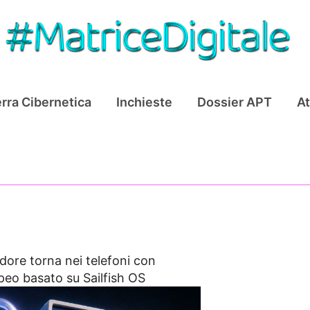
rra Cibernetica
Inchieste
Dossier APT
At
re torna nei telefoni con
opeo basato su Sailfish OS