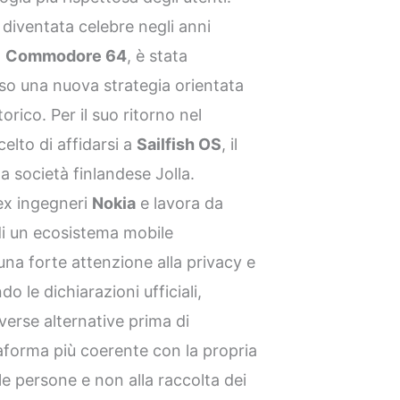
iventata celebre negli anni
l
Commodore 64
, è stata
so una nuova strategia orientata
orico. Per il suo ritorno nel
celto di affidarsi a
Sailfish OS
, il
a società finlandese Jolla.
ex ingegneri
Nokia
e lavora da
 di un ecosistema mobile
una forte attenzione alla privacy e
o le dichiarazioni ufficiali,
rse alternative prima di
ttaforma più coerente con la propria
lle persone e non alla raccolta dei