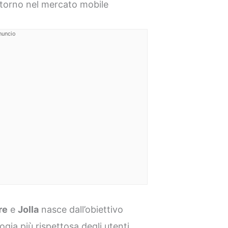
itorno nel mercato mobile
nuncio
re
e
Jolla
nasce dall’obiettivo
gia più rispettosa degli utenti.