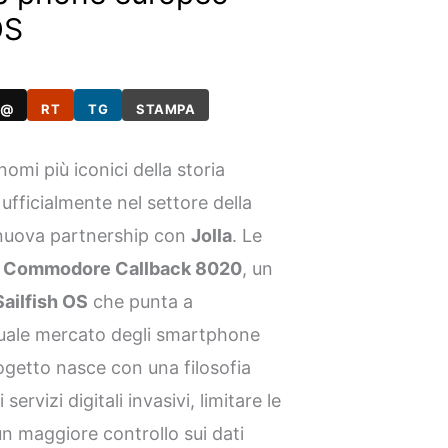
OS
@
RT
TG
STAMPA
nomi più iconici della storia
 ufficialmente nel settore della
 nuova partnership con
Jolla
. Le
l
Commodore Callback 8020
, un
Sailfish OS
che punta a
ttuale mercato degli smartphone
ogetto nasce con una filosofia
ervizi digitali invasivi, limitare le
un maggiore controllo sui dati