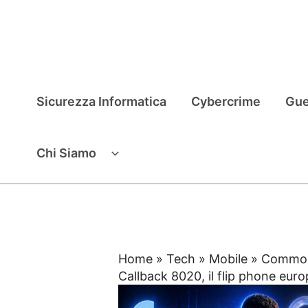
Vai
al
contenuto
Sicurezza Informatica
Cybercrime
Gue
Chi Siamo
Home
»
Tech
»
Mobile
»
Commodo
Callback 8020, il flip phone eur