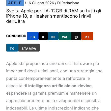
APPLE
/
16 Giugno 2026
/ Di
Redazione
Svolta Apple per l’IA: 12GB di RAM su tutti gli
iPhone 18, e i leaker smentiscono i rinvii
dell’Ultra
CONDIVIDI:
FB
X
IN
WA
@
RT
TG
STAMPA
Apple sta preparando uno dei cicli hardware più
importanti degli ultimi anni, con una strategia che
punta contemporaneamente a rafforzare le
capacità di
intelligenza artificiale on-device
,
espandere la gamma premium e mantenere un
approccio prudente nello sviluppo dei dispositivi
indossabili. Le ultime indiscrezioni indicano che