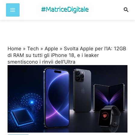
Cer
Vai
al
contenuto
Home
»
Tech
»
Apple
»
Svolta Apple per l’IA: 12GB
di RAM su tutti gli iPhone 18, e i leaker
smentiscono i rinvii dell’Ultra