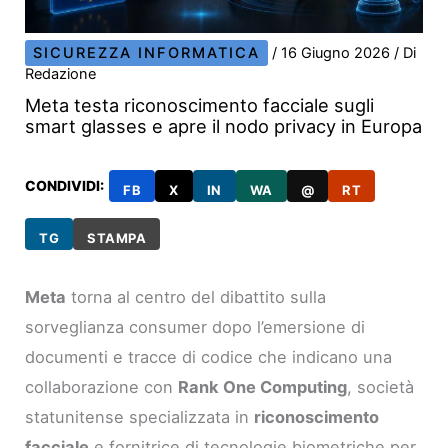
SICUREZZA INFORMATICA
/
16 Giugno 2026
/ Di
Redazione
Meta testa riconoscimento facciale sugli
smart glasses e apre il nodo privacy in Europa
CONDIVIDI:
FB
X
IN
WA
@
RT
TG
STAMPA
Meta
torna al centro del dibattito sulla
sorveglianza consumer dopo l’emersione di
documenti e tracce di codice che indicano una
collaborazione con
Rank One Computing
, società
statunitense specializzata in
riconoscimento
facciale
e fornitrice di tecnologie biometriche per