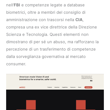
nell’
FBI
e competenze legate a database
biometrici, oltre a membri del consiglio di
amministrazione con trascorsi nella
CIA
,
compresa una ex vice direttrice della Direzione
Scienza e Tecnologia. Questi elementi non
dimostrano di per sé un abuso, ma rafforzano la
percezione di un trasferimento di competenze
dalla sorveglianza governativa al mercato
consumer.