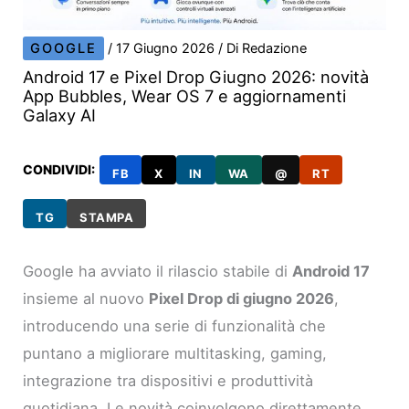
GOOGLE
/
17 Giugno 2026
/ Di
Redazione
Android 17 e Pixel Drop Giugno 2026: novità
App Bubbles, Wear OS 7 e aggiornamenti
Galaxy AI
CONDIVIDI:
FB
X
IN
WA
@
RT
TG
STAMPA
Google ha avviato il rilascio stabile di
Android 17
insieme al nuovo
Pixel Drop di giugno 2026
,
introducendo una serie di funzionalità che
puntano a migliorare multitasking, gaming,
integrazione tra dispositivi e produttività
quotidiana. Le novità coinvolgono direttamente