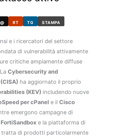
@
RT
TG
STAMPA
si e i ricercatori del settore
ndata di vulnerabilità attivamente
ture critiche ampiamente diffuse
 La
Cybersecurity and
 (CISA)
ha aggiornato il proprio
abilities (KEV)
includendo nuove
teSpeed per cPanel
e il
Cisco
ntre emergono campagne di
t FortiSandbox
e la piattaforma di
i tratta di prodotti particolarmente