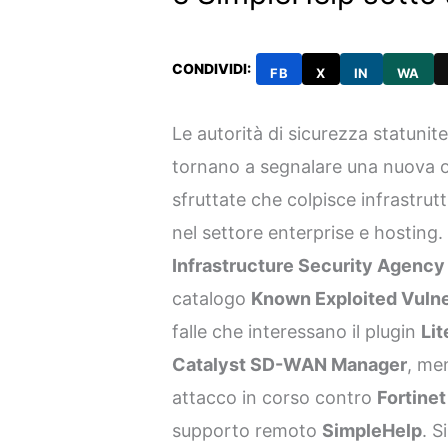
CONDIVIDI:
FB
X
IN
WA
Le autorità di sicurezza statuniten
tornano a segnalare una nuova o
sfruttate che colpisce infrastrut
nel settore enterprise e hosting.
Infrastructure Security Agency
catalogo
Known Exploited Vulner
falle che interessano il plugin
Li
Catalyst SD-WAN Manager
, me
attacco in corso contro
Fortine
supporto remoto
SimpleHelp
. S