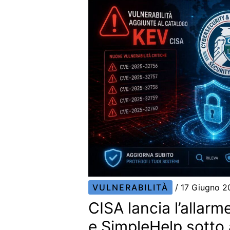
VULNERABILITÀ
/
17 Giugno 
CISA lancia l’allarm
e SimpleHelp sotto 