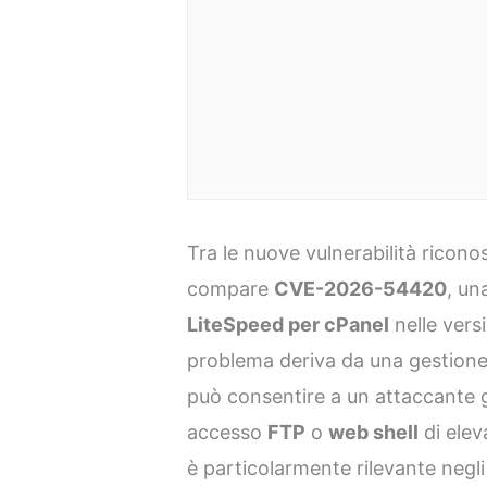
Tra le nuove vulnerabilità ricon
compare
CVE-2026-54420
, un
LiteSpeed per cPanel
nelle vers
problema deriva da una gestione
può consentire a un attaccante g
accesso
FTP
o
web shell
di eleva
è particolarmente rilevante negl