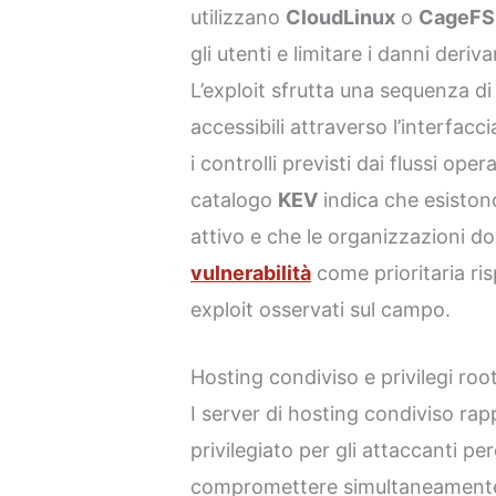
utilizzano
CloudLinux
o
CageFS
gli utenti e limitare i danni deri
L’exploit sfrutta una sequenza 
accessibili attraverso l’interfac
i controlli previsti dai flussi ope
catalogo
KEV
indica che esiston
attivo e che le organizzazioni d
vulnerabilità
come prioritaria ris
exploit osservati sul campo.
Hosting condiviso e privilegi roo
I server di hosting condiviso ra
privilegiato per gli attaccanti p
compromettere simultaneamente n