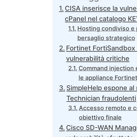
CISA inserisce la vulne
cPanel nel catalogo K
Hosting condiviso e p
bersaglio strategico
Fortinet FortiSandbox 
vulnerabilità critiche
Command injection e
le appliance Fortine
SimpleHelp espone al 
Technician fraudolenti
Accesso remoto e co
obiettivo finale
Cisco SD-WAN Manager