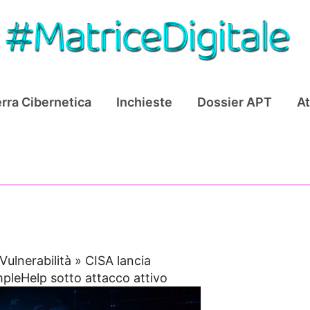
rra Cibernetica
Inchieste
Dossier APT
At
Vulnerabilità
»
CISA lancia
impleHelp sotto attacco attivo