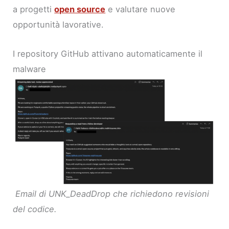
a progetti
open source
e valutare nuove
opportunità lavorative.
I repository GitHub attivano automaticamente il
malware
Email di UNK_DeadDrop che richiedono revisioni
del codice.