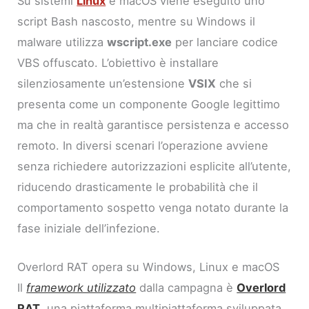
Su sistemi
Linux
e macOS viene eseguito uno
script Bash nascosto, mentre su Windows il
malware utilizza
wscript.exe
per lanciare codice
VBS offuscato. L’obiettivo è installare
silenziosamente un’estensione
VSIX
che si
presenta come un componente Google legittimo
ma che in realtà garantisce persistenza e accesso
remoto. In diversi scenari l’operazione avviene
senza richiedere autorizzazioni esplicite all’utente,
riducendo drasticamente le probabilità che il
comportamento sospetto venga notato durante la
fase iniziale dell’infezione.
Overlord RAT opera su Windows, Linux e macOS
Il
framework utilizzato
dalla campagna è
Overlord
RAT
, una piattaforma multipiattaforma sviluppata