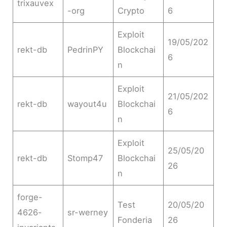
trixauvex
-org
Crypto
6
Exploit
19/05/202
rekt-db
PedrinPY
Blockchai
6
n
Exploit
21/05/202
rekt-db
wayout4u
Blockchai
6
n
Exploit
25/05/20
rekt-db
Stomp47
Blockchai
26
n
forge-
Test
20/05/20
4626-
sr-werney
Fonderia
26