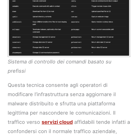
Sistema di controllo dei comandi basato su
prefissi
Questa tecnica consente agli operatori di
modificare l’infrastruttura senza aggiornare il
malware distribuito e sfrutta una piattaforma
legittima per nascondere le comunicazioni. Il
traffico verso
servizi cloud
affidabili tende infatti a
confondersi con il normale traffico aziendale,