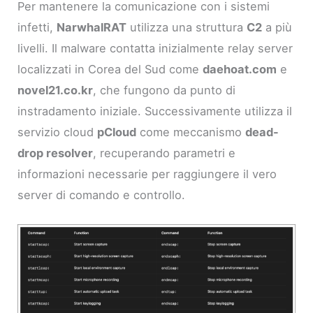
Per mantenere la comunicazione con i sistemi
infetti,
NarwhalRAT
utilizza una struttura
C2
a più
livelli. Il malware contatta inizialmente relay server
localizzati in Corea del Sud come
daehoat.com
e
novel21.co.kr
, che fungono da punto di
instradamento iniziale. Successivamente utilizza il
servizio cloud
pCloud
come meccanismo
dead-
drop resolver
, recuperando parametri e
informazioni necessarie per raggiungere il vero
server di comando e controllo.