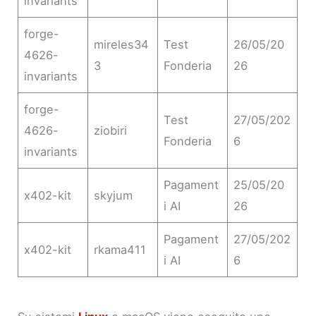
invariants
forge-
mireles34
Test
26/05/20
4626-
3
Fonderia
26
invariants
forge-
Test
27/05/202
4626-
ziobiri
Fonderia
6
invariants
Pagament
25/05/20
x402-kit
skyjum
i AI
26
Pagament
27/05/202
x402-kit
rkama411
i AI
6