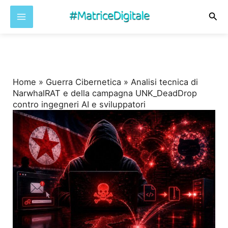
Cer
Vai
al
contenuto
Home
»
Guerra Cibernetica
»
Analisi tecnica di
NarwhalRAT e della campagna UNK_DeadDrop
contro ingegneri AI e sviluppatori