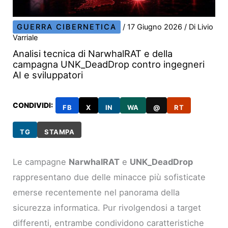
GUERRA CIBERNETICA
/
17 Giugno 2026
/ Di
Livio
Varriale
Analisi tecnica di NarwhalRAT e della
campagna UNK_DeadDrop contro ingegneri
AI e sviluppatori
CONDIVIDI:
FB
X
IN
WA
@
RT
TG
STAMPA
Le campagne
NarwhalRAT
e
UNK_DeadDrop
rappresentano due delle minacce più sofisticate
emerse recentemente nel panorama della
sicurezza informatica. Pur rivolgendosi a target
differenti, entrambe condividono caratteristiche