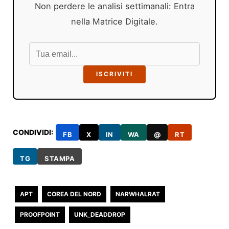
Non perdere le analisi settimanali: Entra
nella Matrice Digitale.
ISCRIVITI
CONDIVIDI:
FB
X
IN
WA
@
RT
TG
STAMPA
APT
COREA DEL NORD
NARWHALRAT
PROOFPOINT
UNK_DEADDROP