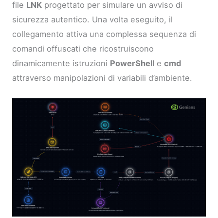
file
LNK
progettato per simulare un avviso di
sicurezza autentico. Una volta eseguito, il
collegamento attiva una complessa sequenza di
comandi offuscati che ricostruiscono
dinamicamente istruzioni
PowerShell
e
cmd
attraverso manipolazioni di variabili d’ambiente.