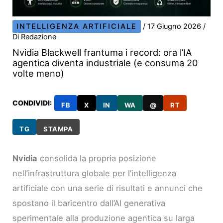
INTELLIGENZA ARTIFICIALE
/
17 Giugno 2026
/
Di
Redazione
Nvidia Blackwell frantuma i record: ora l’IA
agentica diventa industriale (e consuma 20
volte meno)
CONDIVIDI:
FB
X
IN
WA
@
RT
TG
STAMPA
Nvidia
consolida la propria posizione
nell’infrastruttura globale per l’intelligenza
artificiale con una serie di risultati e annunci che
spostano il baricentro dall’AI generativa
sperimentale alla produzione agentica su larga