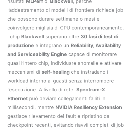
risultati
MLPerf
di
Blackwell
, perché
l’addestramento di modelli di frontiera richiede job
che possono durare settimane o mesi e
coinvolgere migliaia di GPU contemporaneamente.
I chip
Blackwell
superano oltre
30 fasi di test di
produzione
e integrano un
Reliability, Availability
and Serviceability Engine
capace di monitorare
quasi l’intero chip, individuare anomalie e attivare
meccanismi di
self-healing
che instradano i
workload intorno ai guasti senza interrompere
l’esecuzione. A livello di rete,
Spectrum-X
Ethernet
può deviare collegamenti falliti in
millisecondi, mentre
NVIDIA Resiliency Extension
gestisce rilevamento dei fault e ripristino da
checkpoint recenti, evitando riavvii completi di job