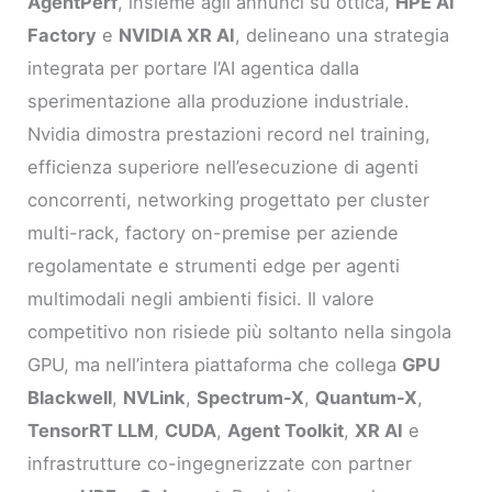
AgentPerf
, insieme agli annunci su ottica,
HPE AI
Factory
e
NVIDIA XR AI
, delineano una strategia
integrata per portare l’AI agentica dalla
sperimentazione alla produzione industriale.
Nvidia dimostra prestazioni record nel training,
efficienza superiore nell’esecuzione di agenti
concorrenti, networking progettato per cluster
multi-rack, factory on-premise per aziende
regolamentate e strumenti edge per agenti
multimodali negli ambienti fisici. Il valore
competitivo non risiede più soltanto nella singola
GPU, ma nell’intera piattaforma che collega
GPU
Blackwell
,
NVLink
,
Spectrum-X
,
Quantum-X
,
TensorRT LLM
,
CUDA
,
Agent Toolkit
,
XR AI
e
infrastrutture co-ingegnerizzate con partner