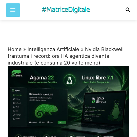
Cer
Vai
al
contenuto
Home
»
Intelligenza Artificiale
»
Nvidia Blackwell
frantuma i record: ora l’IA agentica diventa
industriale (e consuma 20 volte meno)