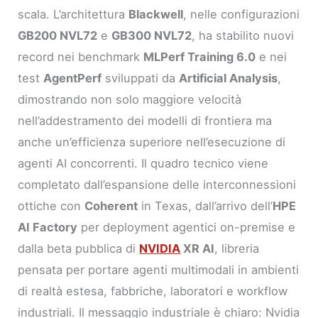
scala. L’architettura
Blackwell
, nelle configurazioni
GB200 NVL72
e
GB300 NVL72
, ha stabilito nuovi
record nei benchmark
MLPerf Training 6.0
e nei
test
AgentPerf
sviluppati da
Artificial Analysis
,
dimostrando non solo maggiore velocità
nell’addestramento dei modelli di frontiera ma
anche un’efficienza superiore nell’esecuzione di
agenti AI concorrenti. Il quadro tecnico viene
completato dall’espansione delle interconnessioni
ottiche con
Coherent
in Texas, dall’arrivo dell’
HPE
AI Factory
per deployment agentici on-premise e
dalla beta pubblica di
NVIDIA
XR AI
, libreria
pensata per portare agenti multimodali in ambienti
di realtà estesa, fabbriche, laboratori e workflow
industriali. Il messaggio industriale è chiaro: Nvidia