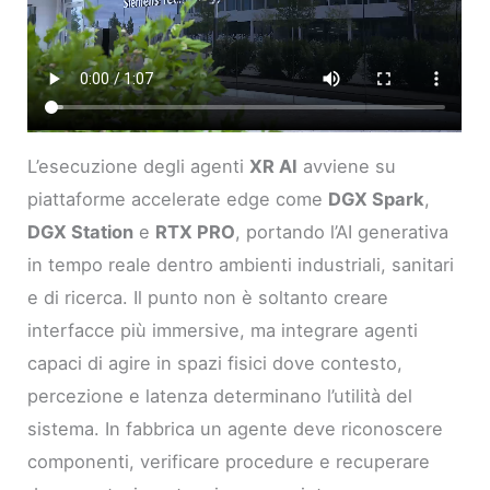
L’esecuzione degli agenti
XR AI
avviene su
piattaforme accelerate edge come
DGX Spark
,
DGX Station
e
RTX PRO
, portando l’AI generativa
in tempo reale dentro ambienti industriali, sanitari
e di ricerca. Il punto non è soltanto creare
interfacce più immersive, ma integrare agenti
capaci di agire in spazi fisici dove contesto,
percezione e latenza determinano l’utilità del
sistema. In fabbrica un agente deve riconoscere
componenti, verificare procedure e recuperare