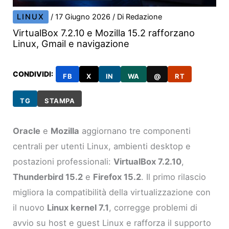
LINUX
/
17 Giugno 2026
/ Di
Redazione
VirtualBox 7.2.10 e Mozilla 15.2 rafforzano
Linux, Gmail e navigazione
CONDIVIDI:
FB
X
IN
WA
@
RT
TG
STAMPA
Oracle
e
Mozilla
aggiornano tre componenti
centrali per utenti Linux, ambienti desktop e
postazioni professionali:
VirtualBox 7.2.10
,
Thunderbird 15.2
e
Firefox 15.2
. Il primo rilascio
migliora la compatibilità della virtualizzazione con
il nuovo
Linux kernel 7.1
, corregge problemi di
avvio su host e guest Linux e rafforza il supporto