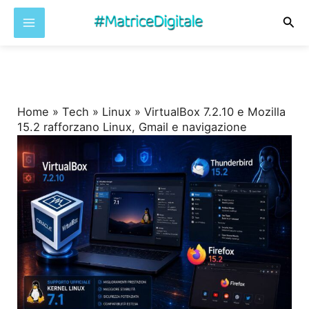
Cer
Vai
al
contenuto
Home
»
Tech
»
Linux
»
VirtualBox 7.2.10 e Mozilla
15.2 rafforzano Linux, Gmail e navigazione