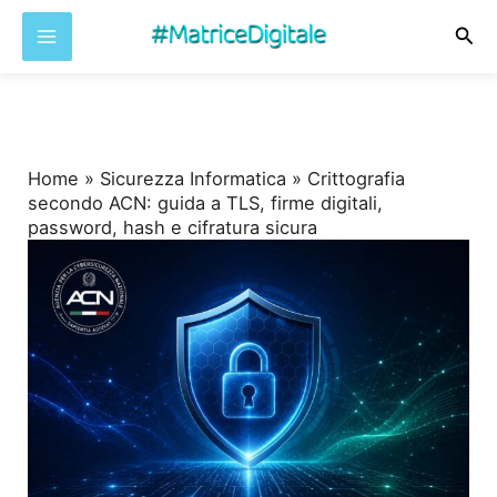
Cer
Vai
al
contenuto
Home
»
Sicurezza Informatica
»
Crittografia
secondo ACN: guida a TLS, firme digitali,
password, hash e cifratura sicura