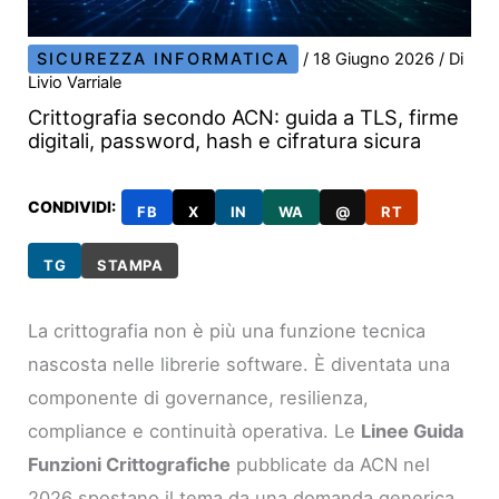
SICUREZZA INFORMATICA
/
18 Giugno 2026
/ Di
Livio Varriale
Crittografia secondo ACN: guida a TLS, firme
digitali, password, hash e cifratura sicura
CONDIVIDI:
FB
X
IN
WA
@
RT
TG
STAMPA
La crittografia non è più una funzione tecnica
nascosta nelle librerie software. È diventata una
componente di governance, resilienza,
compliance e continuità operativa. Le
Linee Guida
Funzioni Crittografiche
pubblicate da ACN nel
2026 spostano il tema da una domanda generica,