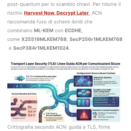
post-quantum per lo scambio chiavi. Per ridurre il
rischio
Harvest Now, Decrypt Later
, ACN
raccomanda l’uso di schemi ibridi che
combinano
ML-KEM
con
ECDHE
,
come
X25519MLKEM768
,
SecP256r1MLKEM768
e
SecP384r1MLKEM1024
.
Crittografia secondo ACN: guida a TLS, firme