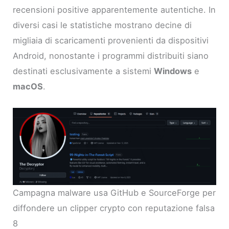
recensioni positive apparentemente autentiche. In
diversi casi le statistiche mostrano decine di
migliaia di scaricamenti provenienti da dispositivi
Android, nonostante i programmi distribuiti siano
destinati esclusivamente a sistemi
Windows
e
macOS
.
Campagna malware usa GitHub e SourceForge per
diffondere un clipper crypto con reputazione falsa
8