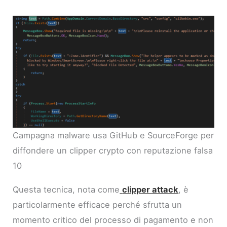
Campagna malware usa GitHub e SourceForge per
diffondere un clipper crypto con reputazione falsa
10
Questa tecnica, nota come
clipper attack
, è
particolarmente efficace perché sfrutta un
momento critico del processo di pagamento e non