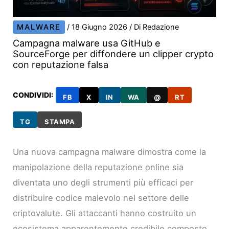
MALWARE
/
18 Giugno 2026
/ Di
Redazione
Campagna malware usa GitHub e
SourceForge per diffondere un clipper crypto
con reputazione falsa
CONDIVIDI:
FB
X
IN
WA
@
RT
TG
STAMPA
Una nuova campagna malware dimostra come la
manipolazione della reputazione online sia
diventata uno degli strumenti più efficaci per
distribuire codice malevolo nel settore delle
criptovalute. Gli attaccanti hanno costruito un
ecosistema apparentemente credibile composto