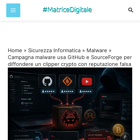
Cer
Vai
al
contenuto
Home
»
Sicurezza Informatica
»
Malware
»
Campagna malware usa GitHub e SourceForge per
diffondere un clipper crypto con reputazione falsa