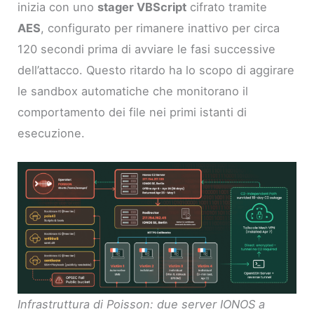
inizia con uno
stager VBScript
cifrato tramite
AES
, configurato per rimanere inattivo per circa
120 secondi prima di avviare le fasi successive
dell’attacco. Questo ritardo ha lo scopo di aggirare
le sandbox automatiche che monitorano il
comportamento dei file nei primi istanti di
esecuzione.
Infrastruttura di Poisson: due server IONOS a