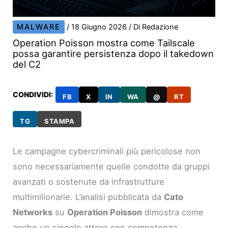
MALWARE
/
18 Giugno 2026
/ Di
Redazione
Operation Poisson mostra come Tailscale
possa garantire persistenza dopo il takedown
del C2
CONDIVIDI:
FB
X
IN
WA
@
RT
TG
STAMPA
Le campagne cybercriminali più pericolose non
sono necessariamente quelle condotte da gruppi
avanzati o sostenute da infrastrutture
multimilionarie. L’analisi pubblicata da
Cato
Networks
su
Operation Poisson
dimostra come
anche un singolo attore con competenze