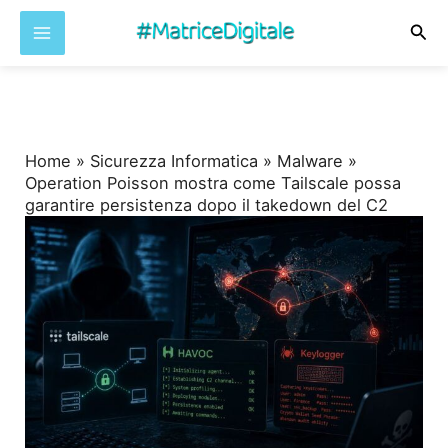
Cer
Vai
al
contenuto
Home
»
Sicurezza Informatica
»
Malware
»
Operation Poisson mostra come Tailscale possa
garantire persistenza dopo il takedown del C2