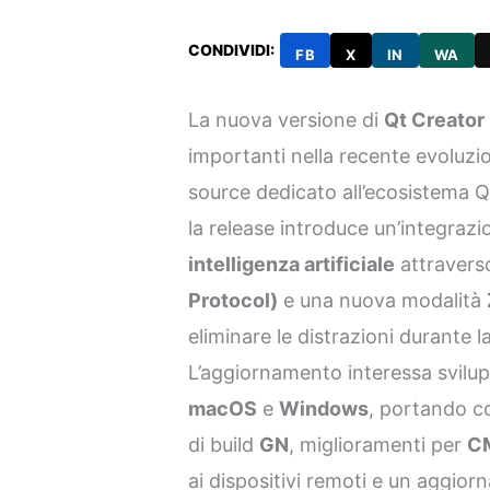
CONDIVIDI:
FB
X
IN
WA
La nuova versione di
Qt Creator
importanti nella recente evoluzi
source dedicato all’ecosistema Q
la release introduce un’integrazi
intelligenza artificiale
attraverso
Protocol)
e una nuova modalità
eliminare le distrazioni durante l
L’aggiornamento interessa svilu
macOS
e
Windows
, portando c
di build
GN
, miglioramenti per
C
ai dispositivi remoti e un aggio