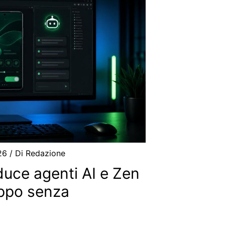
026
/ Di
Redazione
duce agenti AI e Zen
uppo senza