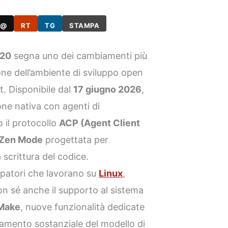
@
RT
TG
STAMPA
 20
segna uno dei cambiamenti più
one dell’ambiente di sviluppo open
t. Disponibile dal
17 giugno 2026
,
one nativa con agenti di
 il protocollo
ACP (Agent Client
Zen Mode
progettata per
a scrittura del codice.
ppatori che lavorano su
Linux
,
on sé anche il supporto al sistema
Make
, nuove funzionalità dedicate
rnamento sostanziale del modello di