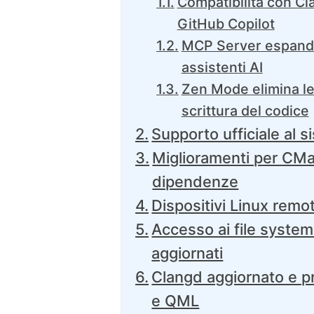
Compatibilità con Cl
GitHub Copilot
MCP Server espande 
assistenti AI
Zen Mode elimina le 
scrittura del codice
Supporto ufficiale al 
Miglioramenti per CMa
dipendenze
Dispositivi Linux remot
Accesso ai file syste
aggiornati
Clangd aggiornato e pr
e QML